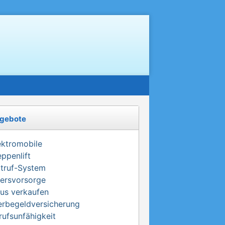
gebote
ektromobile
eppenlift
truf-System
tersvorsorge
us verkaufen
erbegeldversicherung
rufsunfähigkeit