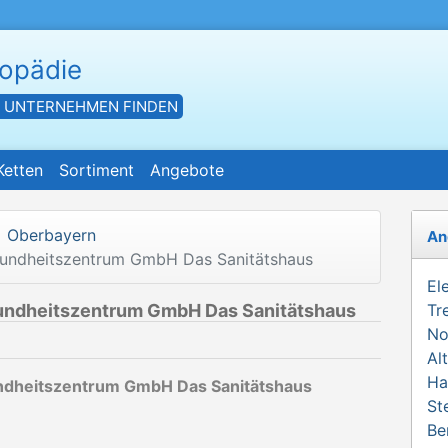
hopädie
- UNTERNEHMEN FINDEN
Ketten
Sortiment
Angebote
Oberbayern
An
undheitszentrum GmbH Das Sanitätshaus
El
undheitszentrum GmbH Das Sanitätshaus
Tr
No
Al
Ha
ndheitszentrum GmbH Das Sanitätshaus
St
Be