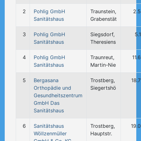
2
Pohlig GmbH
Traunstein,
2.
Sanitätshaus
Grabenstät
3
Pohlig GmbH
Siegsdorf,
5.
Sanitätshaus
Theresiens
4
Pohlig GmbH
Traunreut,
11.
Sanitätshaus
Martin-Nie
5
Bergasana
Trostberg,
18.
Orthopädie und
Siegertshö
Gesundheitszentrum
GmbH Das
Sanitätshaus
6
Sanitätshaus
Trostberg,
19.
Wöllzenmüller
Hauptstr.