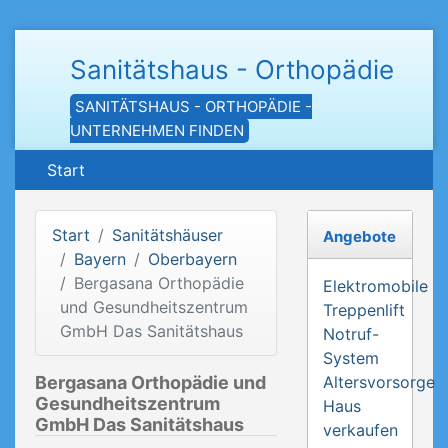
Sanitätshaus - Orthopädie
SANITÄTSHAUS - ORTHOPÄDIE -
UNTERNEHMEN FINDEN
Start
Start
Sanitätshäuser
Angebote
Bayern
Oberbayern
Bergasana Orthopädie
Elektromobile
und Gesundheitszentrum
Treppenlift
GmbH Das Sanitätshaus
Notruf-
System
Bergasana Orthopädie und
Altersvorsorge
Gesundheitszentrum
Haus
GmbH Das Sanitätshaus
verkaufen