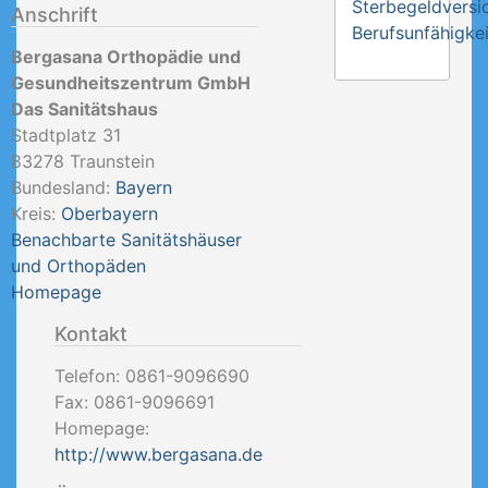
Sterbegeldversi
Anschrift
Berufsunfähigkei
Bergasana Orthopädie und
Gesundheitszentrum GmbH
Das Sanitätshaus
Stadtplatz 31
83278
Traunstein
Bundesland:
Bayern
Kreis:
Oberbayern
Benachbarte Sanitätshäuser
und Orthopäden
Homepage
Kontakt
Telefon:
0861-9096690
Fax:
0861-9096691
Homepage:
http://www.bergasana.de