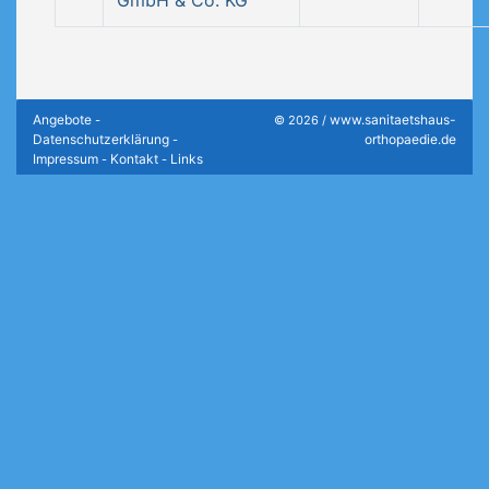
GmbH & Co. KG
Angebote
www.sanitaetshaus-
-
© 2026 /
Datenschutzerklärung
orthopaedie.de
-
Impressum
Kontakt
Links
-
-