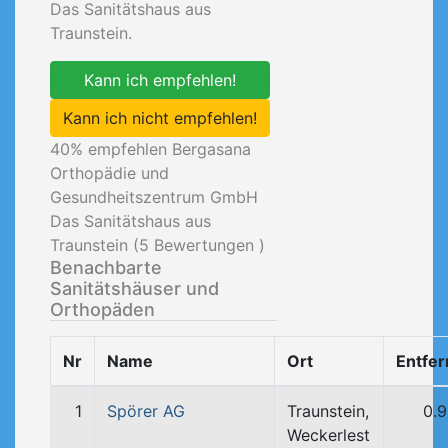
Das Sanitätshaus aus
Traunstein.
Kann ich empfehlen!
Kann ich nicht empfehlen!
40
% empfehlen Bergasana
Orthopädie und
Gesundheitszentrum GmbH
Das Sanitätshaus aus
Traunstein (
5
Bewertungen )
Benachbarte
Sanitätshäuser und
Orthopäden
Nr
Name
Ort
Entfe
1
Spörer AG
Traunstein,
0.
Weckerlest