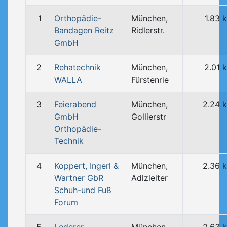
1
Orthopädie-
München,
1.83 
Bandagen Reitz
Ridlerstr.
GmbH
2
Rehatechnik
München,
2.01 
WALLA
Fürstenrie
3
Feierabend
München,
2.24 
GmbH
Gollierstr
Orthopädie-
Technik
4
Koppert, Ingerl &
München,
2.36 
Wartner GbR
Adlzleiter
Schuh-und Fuß
Forum