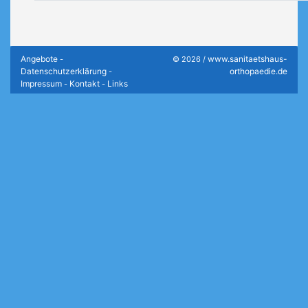
Angebote
www.sanitaetshaus-
-
© 2026 /
Datenschutzerklärung
orthopaedie.de
-
Impressum
Kontakt
Links
-
-