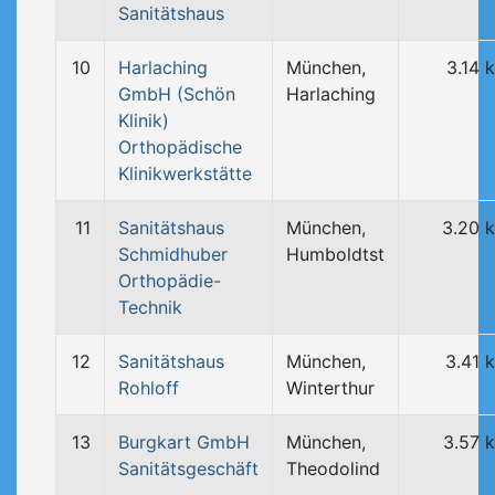
Sanitätshaus
10
Harlaching
München,
3.14 
GmbH (Schön
Harlaching
Klinik)
Orthopädische
Klinikwerkstätte
11
Sanitätshaus
München,
3.20 
Schmidhuber
Humboldtst
Orthopädie-
Technik
12
Sanitätshaus
München,
3.41 
Rohloff
Winterthur
13
Burgkart GmbH
München,
3.57 
Sanitätsgeschäft
Theodolind