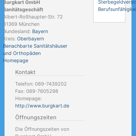
Sterbegeldversi
Burgkart GmbH
Berufsunfähigkei
Sanitätsgeschäft
Albert-Roßhaupter-Str. 72
81369
München
Bundesland:
Bayern
Kreis:
Oberbayern
Benachbarte Sanitätshäuser
und Orthopäden
Homepage
Kontakt
Telefon:
089-7439202
Fax:
089-7605298
Homepage:
http://www.burgkart.de
Öffnungszeiten
Die Öffnungszeiten von