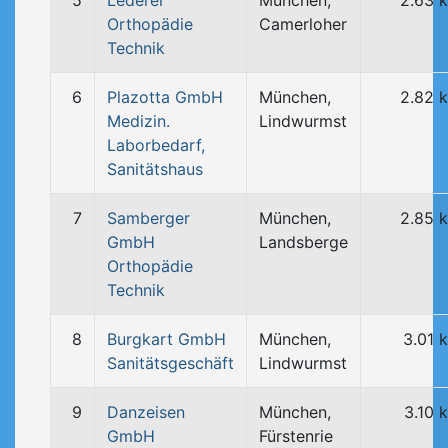
5
Lederer
München,
2.63 
Orthopädie
Camerloher
Technik
6
Plazotta GmbH
München,
2.82 
Medizin.
Lindwurmst
Laborbedarf,
Sanitätshaus
7
Samberger
München,
2.85 
GmbH
Landsberge
Orthopädie
Technik
8
Burgkart GmbH
München,
3.01 
Sanitätsgeschäft
Lindwurmst
9
Danzeisen
München,
3.10 
GmbH
Fürstenrie