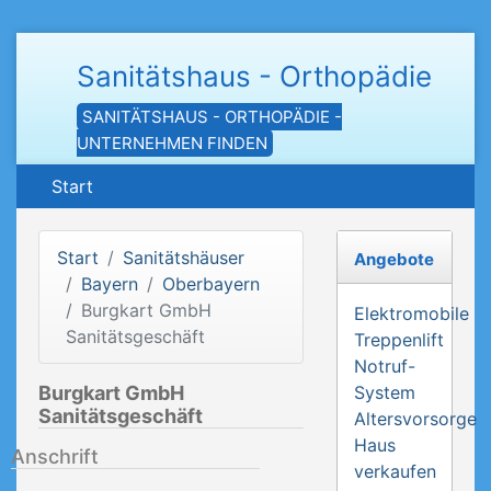
Sanitätshaus - Orthopädie
SANITÄTSHAUS - ORTHOPÄDIE -
UNTERNEHMEN FINDEN
Start
Start
Sanitätshäuser
Angebote
Bayern
Oberbayern
Burgkart GmbH
Elektromobile
Sanitätsgeschäft
Treppenlift
Notruf-
Burgkart GmbH
System
Sanitätsgeschäft
Altersvorsorge
Haus
Anschrift
verkaufen