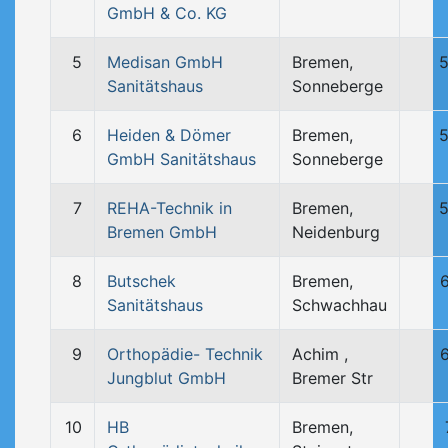
GmbH & Co. KG
5
Medisan GmbH
Bremen,
5
Sanitätshaus
Sonneberge
6
Heiden & Dömer
Bremen,
5
GmbH Sanitätshaus
Sonneberge
7
REHA-Technik in
Bremen,
5
Bremen GmbH
Neidenburg
8
Butschek
Bremen,
Sanitätshaus
Schwachhau
9
Orthopädie- Technik
Achim ,
Jungblut GmbH
Bremer Str
10
HB
Bremen,