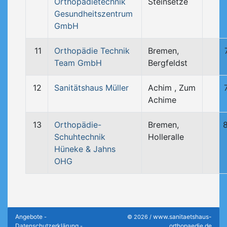
Orthopädietechnik
Steinsetze
Gesundheitszentrum
GmbH
11
Orthopädie Technik
Bremen,
Team GmbH
Bergfeldst
12
Sanitätshaus Müller
Achim , Zum
Achime
13
Orthopädie-
Bremen,
Schuhtechnik
Holleralle
Hüneke & Jahns
OHG
Angebote
www.sanitaetshaus-
-
© 2026 /
Datenschutzerklärung
orthopaedie.de
-