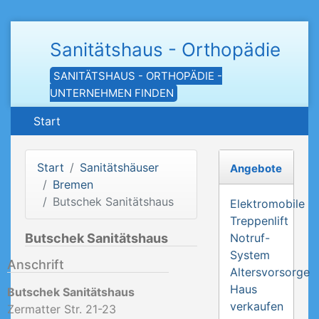
Sanitätshaus - Orthopädie
SANITÄTSHAUS - ORTHOPÄDIE -
UNTERNEHMEN FINDEN
Start
Start
Sanitätshäuser
Angebote
Bremen
Butschek Sanitätshaus
Elektromobile
Treppenlift
Butschek Sanitätshaus
Notruf-
System
Anschrift
Altersvorsorge
Haus
Butschek Sanitätshaus
verkaufen
Zermatter Str. 21-23