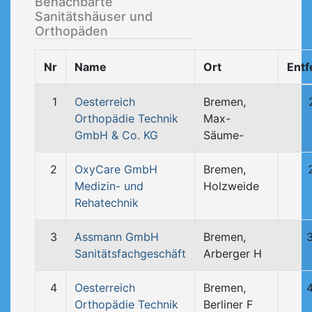
Benachbarte
Sanitätshäuser und
Orthopäden
Nr
Name
Ort
Entf
1
Oesterreich
Bremen,
Orthopädie Technik
Max-
GmbH & Co. KG
Säume-
2
OxyCare GmbH
Bremen,
Medizin- und
Holzweide
Rehatechnik
3
Assmann GmbH
Bremen,
Sanitätsfachgeschäft
Arberger H
4
Oesterreich
Bremen,
Orthopädie Technik
Berliner F