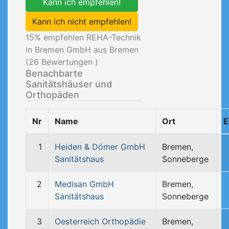
Kann ich empfehlen!
Kann ich nicht empfehlen!
15
% empfehlen REHA-Technik
in Bremen GmbH aus Bremen
(
26
Bewertungen )
Benachbarte
Sanitätshäuser und
Orthopäden
Nr
Name
Ort
E
1
Heiden & Dömer GmbH
Bremen,
Sanitätshaus
Sonneberge
2
Medisan GmbH
Bremen,
Sanitätshaus
Sonneberge
3
Oesterreich Orthopädie
Bremen,