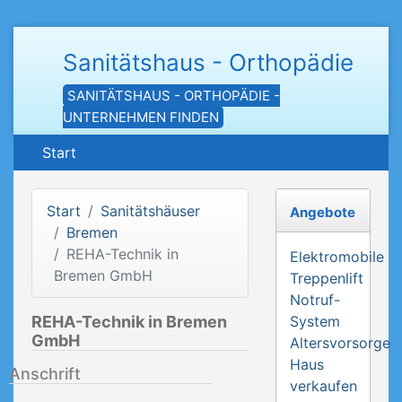
Sanitätshaus - Orthopädie
SANITÄTSHAUS - ORTHOPÄDIE -
UNTERNEHMEN FINDEN
Start
Start
Sanitätshäuser
Angebote
Bremen
REHA-Technik in
Elektromobile
Bremen GmbH
Treppenlift
Notruf-
REHA-Technik in Bremen
System
GmbH
Altersvorsorge
Haus
Anschrift
verkaufen