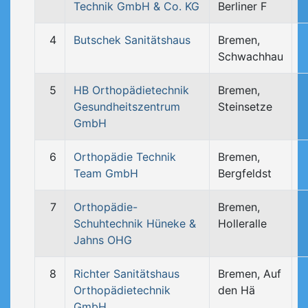
Technik GmbH & Co. KG
Berliner F
4
Butschek Sanitätshaus
Bremen,
Schwachhau
5
HB Orthopädietechnik
Bremen,
Gesundheitszentrum
Steinsetze
GmbH
6
Orthopädie Technik
Bremen,
Team GmbH
Bergfeldst
7
Orthopädie-
Bremen,
Schuhtechnik Hüneke &
Holleralle
Jahns OHG
8
Richter Sanitätshaus
Bremen, Auf
Orthopädietechnik
den Hä
GmbH