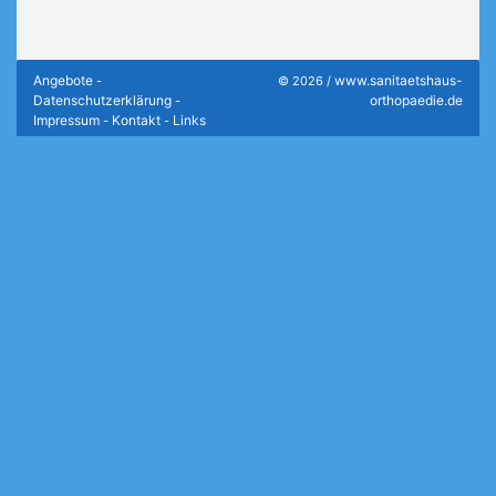
Angebote
www.sanitaetshaus-
-
© 2026 /
Datenschutzerklärung
orthopaedie.de
-
Impressum
Kontakt
Links
-
-