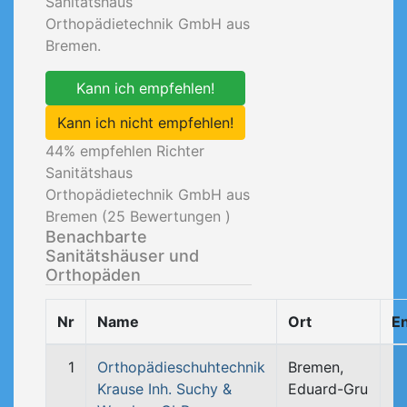
Sanitätshaus
Orthopädietechnik GmbH aus
Bremen.
Kann ich empfehlen!
Kann ich nicht empfehlen!
44
% empfehlen Richter
Sanitätshaus
Orthopädietechnik GmbH aus
Bremen (
25
Bewertungen )
Benachbarte
Sanitätshäuser und
Orthopäden
Nr
Name
Ort
E
1
Orthopädieschuhtechnik
Bremen,
Krause Inh. Suchy &
Eduard-Gru