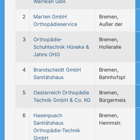
Warnken GbR
2
Marten GmbH
Bremen,
Orthopädieservice
Außer der
3
Orthopädie-
Bremen,
Schuhtechnik Hüneke &
Holleralle
Jahns OHG
4
Brandscheidt GmbH
Bremen,
Sanitätshaus
Bahnhofspl
5
Oesterreich Orthopädie
Bremen,
Technik GmbH & Co. KG
Bürgermeis
6
Hasenpusch
Bremen,
Sanitätshaus
Hemmstr.
Orthopädie-Technik
GmbH