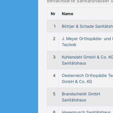
Benachbarte Sanitätshäuser 
Nr
Name
1
Böttjer & Schade Sanitäts
2
J. Meyer Orthopädie- und
Technik
3
Kuhlendahl GmbH & Co. K
Sanitätshaus
4
Oesterreich Orthopädie Te
GmbH & Co. KG
5
Brandscheidt GmbH
Sanitätshaus
6
Hasenpusch Sanitätshaus