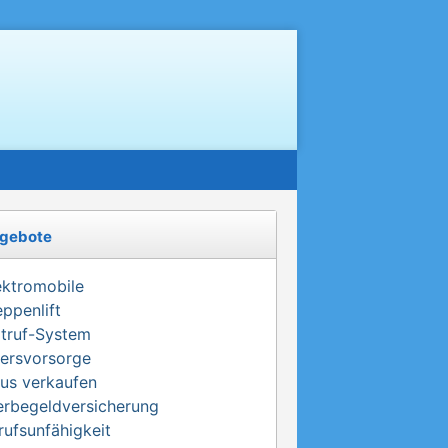
gebote
ektromobile
eppenlift
truf-System
tersvorsorge
us verkaufen
erbegeldversicherung
rufsunfähigkeit