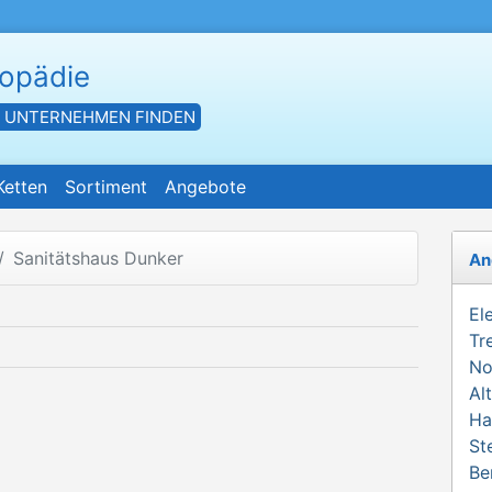
hopädie
- UNTERNEHMEN FINDEN
Ketten
Sortiment
Angebote
Sanitätshaus Dunker
An
El
Tr
No
Al
Ha
St
Be