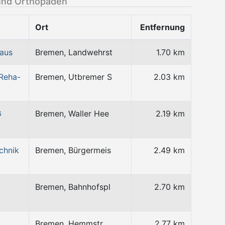
und Orthopäden
Ort
Entfernung
haus
Bremen, Landwehrst
1.70 km
 Reha-
Bremen, Utbremer S
2.03 km
G
Bremen, Waller Hee
2.19 km
chnik
Bremen, Bürgermeis
2.49 km
Bremen, Bahnhofspl
2.70 km
Bremen, Hemmstr.
2.77 km