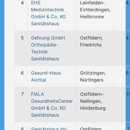
4
EHS
Leinfelden-
4
Medizintechnik
Echterdingen,
GmbH & Co. KG
Heilbronne
Sanitätshaus
5
Gehrung GmbH
Ostfildern,
4
Orthopädie-
Friedrichs
Technik
Sanitätshaus
6
Gesund-Haus
Grötzingen,
6
Aichtal
Nürtingers
7
FIALA
Ostfildern-
7
GesundheitsCenter
Nellingen,
GmbH & Co. KG
Hindenburg
Sanitätshaus
8
Sanitätshaus blu
Ostfildern,
7