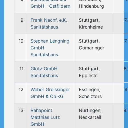
GmbH - Ostfildern
Hindenburg
9
Frank Nachf. e.K.
Stuttgart,
7
Sanitätshaus
Kirchheime
10
Stephan Lengning
Stuttgart,
7
GmbH
Gomaringer
Sanitätshaus
11
Glotz GmbH
Stuttgart,
8
Sanitätshaus
Epplestr.
12
Weber Greissinger
Esslingen,
9
GmbH & Co.KG
Schelztors
13
Rehapoint
Nürtingen,
9
Matthias Lutz
Neckartail
GmbH