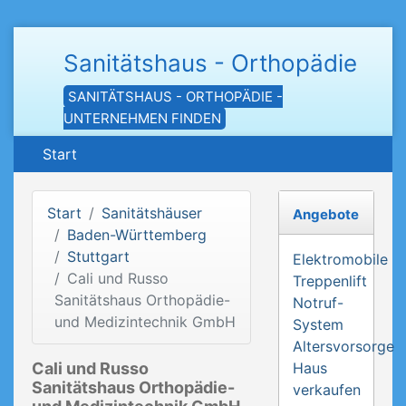
Sanitätshaus - Orthopädie
SANITÄTSHAUS - ORTHOPÄDIE -
UNTERNEHMEN FINDEN
Start
Start
Sanitätshäuser
Angebote
Baden-Württemberg
Stuttgart
Elektromobile
Cali und Russo
Treppenlift
Sanitätshaus Orthopädie-
Notruf-
und Medizintechnik GmbH
System
Altersvorsorge
Cali und Russo
Haus
Sanitätshaus Orthopädie-
verkaufen