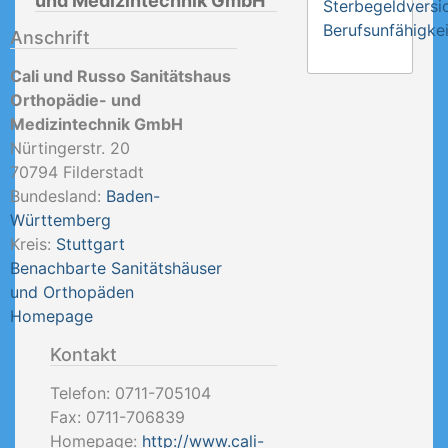
und Medizintechnik GmbH
Sterbegeldversi
Berufsunfähigkei
Anschrift
Cali und Russo Sanitätshaus
Orthopädie- und
Medizintechnik GmbH
Nürtingerstr. 20
70794
Filderstadt
Bundesland:
Baden-
Württemberg
Kreis:
Stuttgart
Benachbarte Sanitätshäuser
und Orthopäden
Homepage
Kontakt
Telefon:
0711-705104
Fax:
0711-706839
Homepage:
http://www.cali-