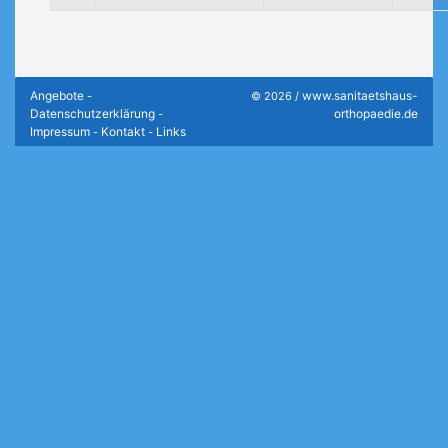
Angebote
www.sanitaetshaus-
-
© 2026 /
Datenschutzerklärung
orthopaedie.de
-
Impressum
Kontakt
Links
-
-