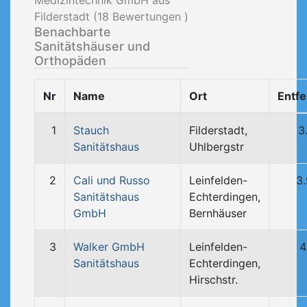
Medizintechnik GmbH aus
Filderstadt (
18
Bewertungen )
Benachbarte
Sanitätshäuser und
Orthopäden
Nr
Name
Ort
Entf
1
Stauch
Filderstadt,
3
Sanitätshaus
Uhlbergstr
2
Cali und Russo
Leinfelden-
3
Sanitätshaus
Echterdingen,
GmbH
Bernhäuser
3
Walker GmbH
Leinfelden-
4
Sanitätshaus
Echterdingen,
Hirschstr.