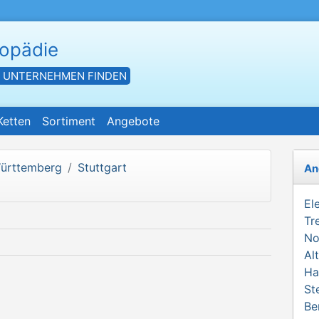
hopädie
- UNTERNEHMEN FINDEN
Ketten
Sortiment
Angebote
ürttemberg
Stuttgart
An
El
Tr
No
Al
Ha
St
Be