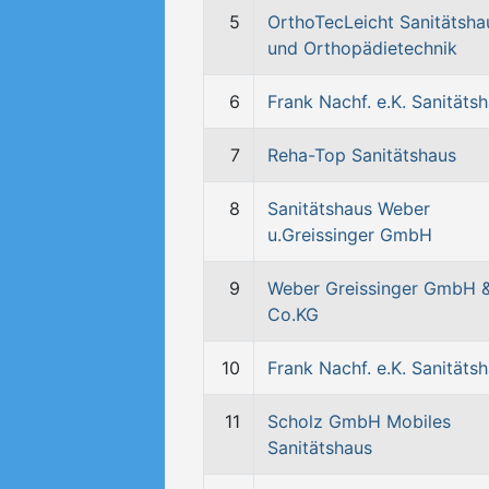
5
OrthoTecLeicht Sanitätsha
und Orthopädietechnik
6
Frank Nachf. e.K. Sanitäts
7
Reha-Top Sanitätshaus
8
Sanitätshaus Weber
u.Greissinger GmbH
9
Weber Greissinger GmbH 
Co.KG
10
Frank Nachf. e.K. Sanitäts
11
Scholz GmbH Mobiles
Sanitätshaus