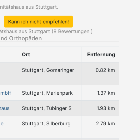
itätshaus aus Stuttgart.
Kann ich nicht empfehlen!
tshaus aus Stuttgart (
8
Bewertungen )
und Orthopäden
Ort
Entfernung
Stuttgart, Gomaringer
0.82 km
 GmbH
Stuttgart, Marienpark
1.37 km
haus
Stuttgart, Tübinger S
1.93 km
le
Stuttgart, Silberburg
2.79 km