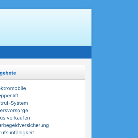
gebote
ektromobile
eppenlift
truf-System
tersvorsorge
us verkaufen
erbegeldversicherung
rufsunfähigkeit