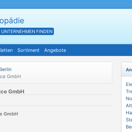
hopädie
- UNTERNEHMEN FINDEN
Ketten
Sortiment
Angebote
Berlin
An
vice GmbH
El
vice GmbH
Tr
No
Al
Ha
ce GmbH
St
Be