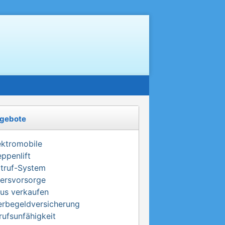
gebote
ektromobile
eppenlift
truf-System
tersvorsorge
us verkaufen
erbegeldversicherung
rufsunfähigkeit