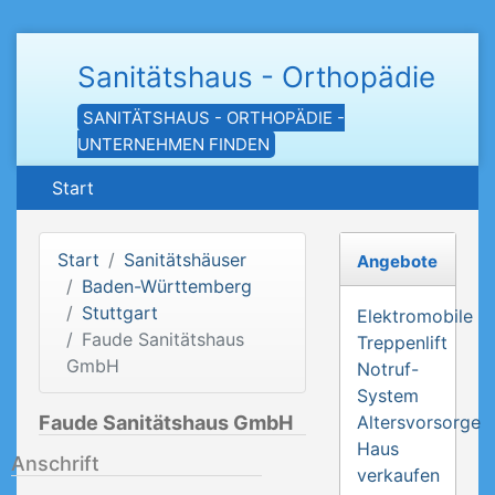
Sanitätshaus - Orthopädie
SANITÄTSHAUS - ORTHOPÄDIE -
UNTERNEHMEN FINDEN
Start
Start
Sanitätshäuser
Angebote
Baden-Württemberg
Stuttgart
Elektromobile
Faude Sanitätshaus
Treppenlift
GmbH
Notruf-
System
Faude Sanitätshaus GmbH
Altersvorsorge
Haus
Anschrift
verkaufen