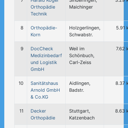
7
Harald Kogel
Sindelfingen,
3.29 
Orthopädie
Maichinger
Technik
8
Orthopädie-
Holzgerlingen,
5.91
Korn
Schwabstr.
9
DocCheck
Weil im
7.62
Medizinbedarf
Schönbuch,
und Logistik
Carl-Zeiss
GmbH
10
Sanitätshaus
Aidlingen,
8.37 
Arnold GmbH
Badstr.
& Co.KG
11
Decker
Stuttgart,
8.63 
Orthopädie
Katzenbach