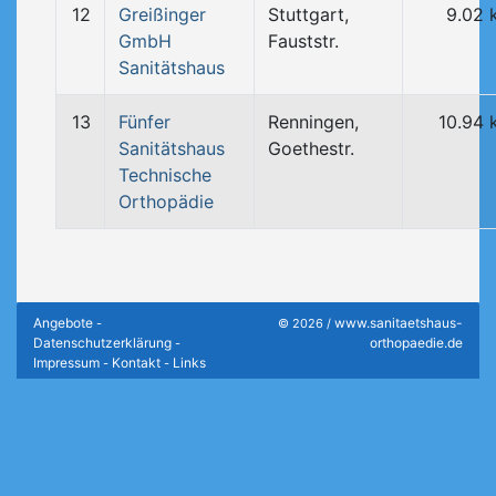
12
Greißinger
Stuttgart,
9.02 
GmbH
Fauststr.
Sanitätshaus
13
Fünfer
Renningen,
10.94 
Sanitätshaus
Goethestr.
Technische
Orthopädie
Angebote
www.sanitaetshaus-
-
© 2026 /
Datenschutzerklärung
orthopaedie.de
-
Impressum
Kontakt
Links
-
-