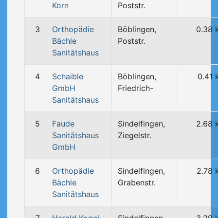
Korn
Poststr.
3
Orthopädie
Böblingen,
0.38 
Bächle
Poststr.
Sanitätshaus
4
Schaible
Böblingen,
0.41
GmbH
Friedrich-
Sanitätshaus
5
Faude
Sindelfingen,
2.68 
Sanitätshaus
Ziegelstr.
GmbH
6
Orthopädie
Sindelfingen,
2.78 
Bächle
Grabenstr.
Sanitätshaus