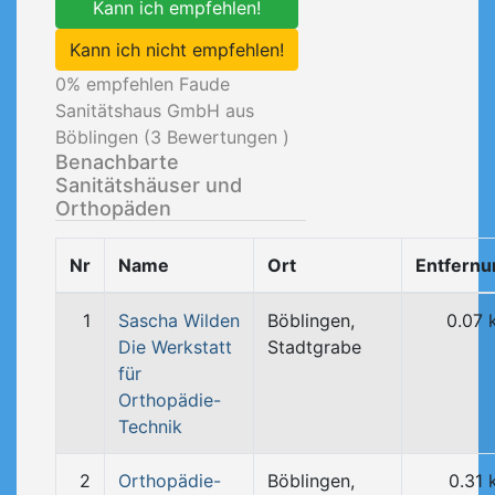
Kann ich empfehlen!
Kann ich nicht empfehlen!
0
% empfehlen Faude
Sanitätshaus GmbH aus
Böblingen (
3
Bewertungen )
Benachbarte
Sanitätshäuser und
Orthopäden
Nr
Name
Ort
Entfernu
1
Sascha Wilden
Böblingen,
0.07 
Die Werkstatt
Stadtgrabe
für
Orthopädie-
Technik
2
Orthopädie-
Böblingen,
0.31