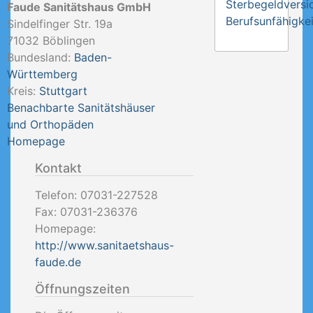
Sterbegeldversi
Faude Sanitätshaus GmbH
Berufsunfähigkei
Sindelfinger Str. 19a
71032
Böblingen
Bundesland:
Baden-
Württemberg
Kreis:
Stuttgart
Benachbarte Sanitätshäuser
und Orthopäden
Homepage
Kontakt
Telefon:
07031-227528
Fax:
07031-236376
Homepage:
http://www.sanitaetshaus-
faude.de
Öffnungszeiten