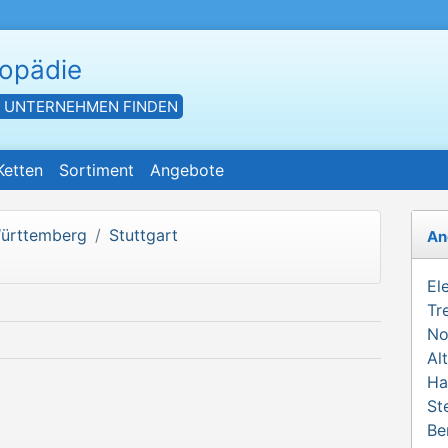
hopädie
- UNTERNEHMEN FINDEN
Ketten
Sortiment
Angebote
ürttemberg
Stuttgart
An
El
Tr
No
Al
Ha
St
Be