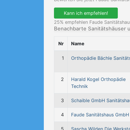
Kann ich empfehlen!
25
% empfehlen Faude Sanitätshau
Benachbarte Sanitätshäuser 
Nr
Name
1
Orthopädie Bächle Sanität
2
Harald Kogel Orthopädie
Technik
3
Schaible GmbH Sanitätsha
4
Faude Sanitätshaus GmbH
5
Sascha Wilden Die Werksta