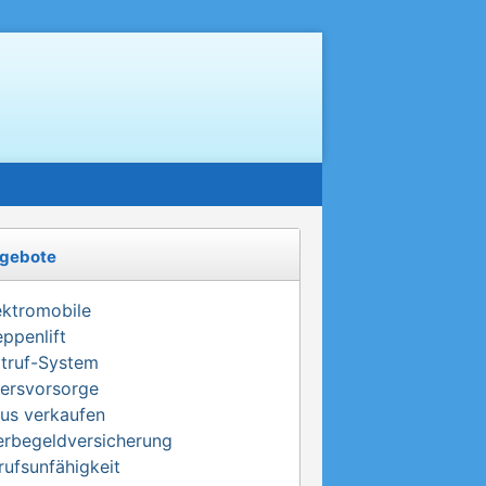
gebote
ektromobile
eppenlift
truf-System
tersvorsorge
us verkaufen
erbegeldversicherung
rufsunfähigkeit