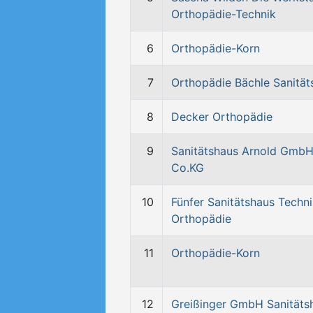
Orthopädie-Technik
6
Orthopädie-Korn
7
Orthopädie Bächle Sanität
8
Decker Orthopädie
9
Sanitätshaus Arnold GmbH
Co.KG
10
Fünfer Sanitätshaus Techn
Orthopädie
11
Orthopädie-Korn
12
Greißinger GmbH Sanitäts