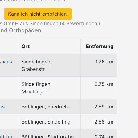
Kann ich nicht empfehlen!
s GmbH aus Sindelfingen (
4
Bewertungen )
und Orthopäden
Ort
Entfernung
shaus
Sindelfingen,
0.26 km
Grabenstr.
Sindelfingen,
0.75 km
Maichinger
us
Böblingen, Friedrich-
2.59 km
Böblingen, Sindelfing
2.68 km
tt für
Böblingen, Stadtgrabe
2.74 km