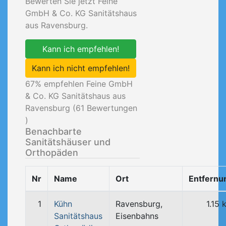
Bewerten Sie jetzt Feine
GmbH & Co. KG Sanitätshaus
aus Ravensburg.
Kann ich empfehlen!
Kann ich nicht empfehlen!
67
% empfehlen Feine GmbH
& Co. KG Sanitätshaus aus
Ravensburg (
61
Bewertungen
)
Benachbarte
Sanitätshäuser und
Orthopäden
Nr
Name
Ort
Entfernu
1
Kühn
Ravensburg,
1.15 
Sanitätshaus
Eisenbahns