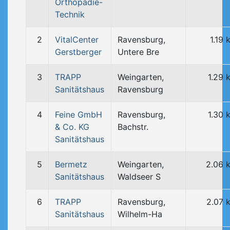
Orthopädie-
Technik
2
VitalCenter
Ravensburg,
1.19 
Gerstberger
Untere Bre
3
TRAPP
Weingarten,
1.29 
Sanitätshaus
Ravensburg
4
Feine GmbH
Ravensburg,
1.30 
& Co. KG
Bachstr.
Sanitätshaus
5
Bermetz
Weingarten,
2.06 
Sanitätshaus
Waldseer S
6
TRAPP
Ravensburg,
2.07 
Sanitätshaus
Wilhelm-Ha