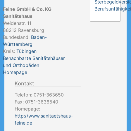
Sterbegeldversi
Berufsunfähigkei
Feine GmbH & Co. KG
Sanitätshaus
Weidenstr. 11
88212
Ravensburg
Bundesland:
Baden-
Württemberg
Kreis:
Tübingen
Benachbarte Sanitätshäuser
und Orthopäden
Homepage
Kontakt
Telefon:
0751-363650
Fax:
0751-3636540
Homepage:
http://www.sanitaetshaus-
feine.de