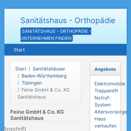
Sanitätshaus - Orthopädie
SANITÄTSHAUS - ORTHOPÄDIE -
UNTERNEHMEN FINDEN
Start
Start
Sanitätshäuser
Angebote
Baden-Württemberg
Tübingen
Elektromobile
Feine GmbH & Co. KG
Treppenlift
Sanitätshaus
Notruf-
System
Feine GmbH & Co. KG
Altersvorsorge
Sanitätshaus
Haus
verkaufen
Anschrift