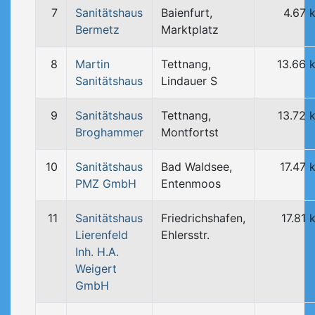
7
Sanitätshaus
Baienfurt,
4.67 
Bermetz
Marktplatz
8
Martin
Tettnang,
13.66 
Sanitätshaus
Lindauer S
9
Sanitätshaus
Tettnang,
13.72 
Broghammer
Montfortst
10
Sanitätshaus
Bad Waldsee,
17.47 
PMZ GmbH
Entenmoos
11
Sanitätshaus
Friedrichshafen,
17.81 
Lierenfeld
Ehlersstr.
Inh. H.A.
Weigert
GmbH