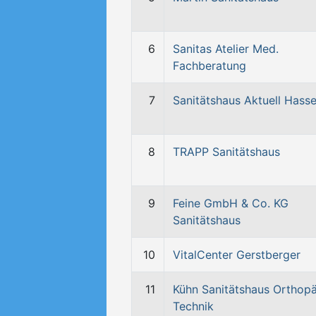
6
Sanitas Atelier Med.
Fachberatung
7
Sanitätshaus Aktuell Hassel
8
TRAPP Sanitätshaus
9
Feine GmbH & Co. KG
Sanitätshaus
10
VitalCenter Gerstberger
11
Kühn Sanitätshaus Orthopä
Technik