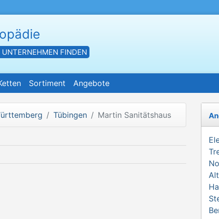
hopädie
- UNTERNEHMEN FINDEN
Ketten
Sortiment
Angebote
ürttemberg
Tübingen
Martin Sanitätshaus
An
El
Tr
No
Al
Ha
St
Be