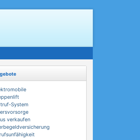
gebote
ektromobile
eppenlift
truf-System
tersvorsorge
us verkaufen
erbegeldversicherung
rufsunfähigkeit