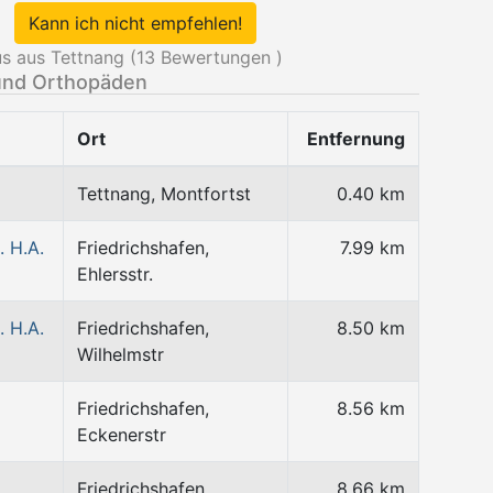
Kann ich nicht empfehlen!
s aus Tettnang (
13
Bewertungen )
und Orthopäden
Ort
Entfernung
Tettnang, Montfortst
0.40 km
. H.A.
Friedrichshafen,
7.99 km
Ehlersstr.
. H.A.
Friedrichshafen,
8.50 km
Wilhelmstr
Friedrichshafen,
8.56 km
Eckenerstr
Friedrichshafen,
8.66 km