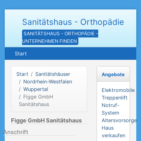
Sanitätshaus - Orthopädie
SANITÄTSHAUS - ORTHOPÄDIE -
UNTERNEHMEN FINDEN
Start
Start
Sanitätshäuser
Angebote
Nordrhein-Westfalen
Wuppertal
Elektromobile
Figge GmbH
Treppenlift
Sanitätshaus
Notruf-
System
Figge GmbH Sanitätshaus
Altersvorsorge
Haus
Anschrift
verkaufen