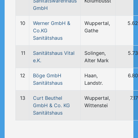
Sanitätswarenhaus
Kolumbusst
GmbH
10
Werner GmbH &
Wuppertal,
5.6
Co.KG
Gathe
Sanitätshaus
11
Sanitätshaus Vital
Solingen,
5.7
e.K.
Alter Mark
12
Böge GmbH
Haan,
6.8
Sanitätshaus
Landstr.
13
Curt Beuthel
Wuppertal,
7.1
GmbH & Co. KG
Wittenstei
Sanitätshaus