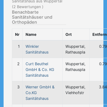
Sanitätshaus aus Wuppertal
(
2
Bewertungen )
Benachbarte
Sanitätshäuser und
Orthopäden
Nr
Name
Ort
Entfer
1
Winkler
Wuppertal,
0.7
Sanitätshaus
Rathauspla
2
Curt Beuthel
Wuppertal,
0.7
GmbH & Co. KG
Rathauspla
Sanitätshaus
3
Werner GmbH &
Wuppertal,
3.8
Co.KG
Viehhofstr
Sanitätshaus