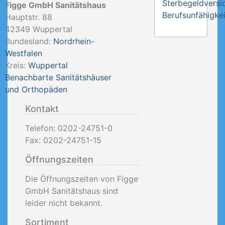
Sterbegeldversi
Figge GmbH Sanitätshaus
Berufsunfähigkei
Hauptstr. 88
42349
Wuppertal
Bundesland:
Nordrhein-
Westfalen
Kreis:
Wuppertal
Benachbarte Sanitätshäuser
und Orthopäden
Kontakt
Telefon:
0202-24751-0
Fax:
0202-24751-15
Öffnungszeiten
Die Öffnungszeiten von Figge
GmbH Sanitätshaus sind
leider nicht bekannt.
Sortiment