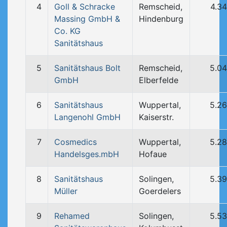
4
Goll & Schracke
Remscheid,
4.3
Massing GmbH &
Hindenburg
Co. KG
Sanitätshaus
5
Sanitätshaus Bolt
Remscheid,
5.0
GmbH
Elberfelde
6
Sanitätshaus
Wuppertal,
5.2
Langenohl GmbH
Kaiserstr.
7
Cosmedics
Wuppertal,
5.2
Handelsges.mbH
Hofaue
8
Sanitätshaus
Solingen,
5.3
Müller
Goerdelers
9
Rehamed
Solingen,
5.5