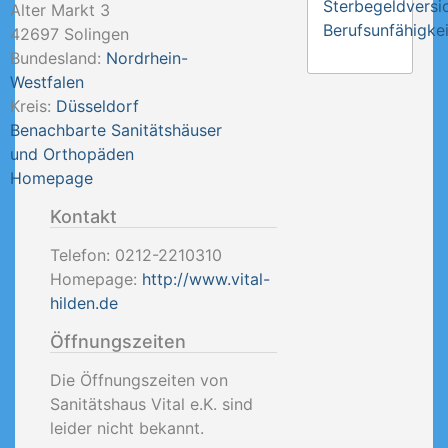
Sterbegeldversi
Alter Markt 3
Berufsunfähigkei
42697
Solingen
Bundesland:
Nordrhein-
Westfalen
Kreis:
Düsseldorf
Benachbarte Sanitätshäuser
und Orthopäden
Homepage
Kontakt
Telefon:
0212-2210310
Homepage:
http://www.vital-
hilden.de
Öffnungszeiten
Die Öffnungszeiten von
Sanitätshaus Vital e.K. sind
leider nicht bekannt.