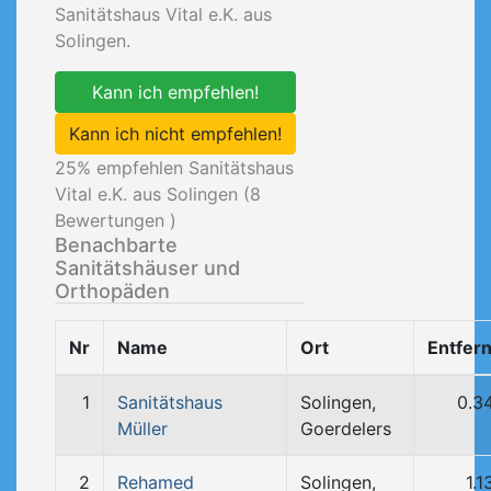
Sanitätshaus Vital e.K. aus
Solingen.
Kann ich empfehlen!
Kann ich nicht empfehlen!
25
% empfehlen Sanitätshaus
Vital e.K. aus Solingen (
8
Bewertungen )
Benachbarte
Sanitätshäuser und
Orthopäden
Nr
Name
Ort
Entfer
1
Sanitätshaus
Solingen,
0.3
Müller
Goerdelers
2
Rehamed
Solingen,
1.