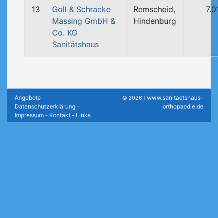
13
Goll & Schracke
Remscheid,
7.0
Massing GmbH &
Hindenburg
Co. KG
Sanitätshaus
Angebote
www.sanitaetshaus-
-
© 2026 /
Datenschutzerklärung
orthopaedie.de
-
Impressum
Kontakt
Links
-
-