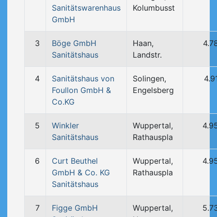
Sanitätswarenhaus
Kolumbusst
GmbH
3
Böge GmbH
Haan,
4.7
Sanitätshaus
Landstr.
4
Sanitätshaus von
Solingen,
4.9
Foullon GmbH &
Engelsberg
Co.KG
5
Winkler
Wuppertal,
4.9
Sanitätshaus
Rathauspla
6
Curt Beuthel
Wuppertal,
4.9
GmbH & Co. KG
Rathauspla
Sanitätshaus
7
Figge GmbH
Wuppertal,
5.7