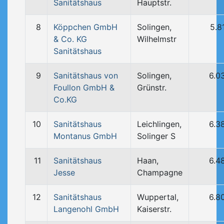
Sanitätshaus
Hauptstr.
8
Köppchen GmbH
Solingen,
5.8
& Co. KG
Wilhelmstr
Sanitätshaus
9
Sanitätshaus von
Solingen,
6.0
Foullon GmbH &
Grünstr.
Co.KG
10
Sanitätshaus
Leichlingen,
6.3
Montanus GmbH
Solinger S
11
Sanitätshaus
Haan,
6.4
Jesse
Champagne
12
Sanitätshaus
Wuppertal,
6.8
Langenohl GmbH
Kaiserstr.