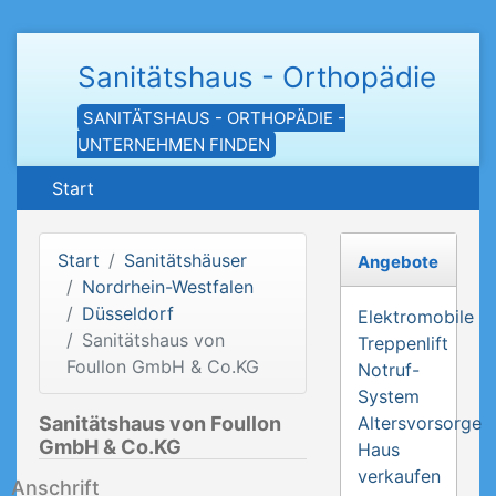
Sanitätshaus - Orthopädie
SANITÄTSHAUS - ORTHOPÄDIE -
UNTERNEHMEN FINDEN
Start
Start
Sanitätshäuser
Angebote
Nordrhein-Westfalen
Düsseldorf
Elektromobile
Sanitätshaus von
Treppenlift
Foullon GmbH & Co.KG
Notruf-
System
Sanitätshaus von Foullon
Altersvorsorge
GmbH & Co.KG
Haus
verkaufen
Anschrift