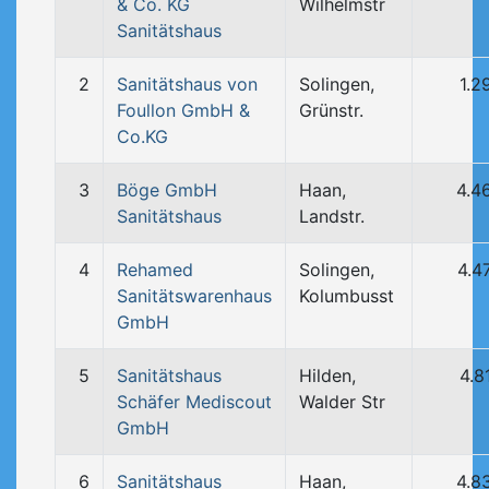
& Co. KG
Wilhelmstr
Sanitätshaus
2
Sanitätshaus von
Solingen,
1.2
Foullon GmbH &
Grünstr.
Co.KG
3
Böge GmbH
Haan,
4.4
Sanitätshaus
Landstr.
4
Rehamed
Solingen,
4.4
Sanitätswarenhaus
Kolumbusst
GmbH
5
Sanitätshaus
Hilden,
4.8
Schäfer Mediscout
Walder Str
GmbH
6
Sanitätshaus
Haan,
4.8