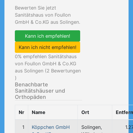
Bewerten Sie jetzt
Sanitätshaus von Foullon
GmbH & Co.KG aus Solingen.
Kann ich empfehlen!
Kann ich nicht empfehlen!
0
% empfehlen Sanitätshaus
von Foullon GmbH & Co.KG
aus Solingen (
2
Bewertungen
)
Benachbarte
Sanitätshäuser und
Orthopäden
Nr
Name
Ort
Entfer
1
Köppchen GmbH
Solingen,
1.2