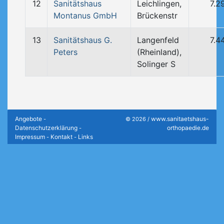
12
Sanitätshaus
Leichlingen,
7.2
Montanus GmbH
Brückenstr
13
Sanitätshaus G.
Langenfeld
7.4
Peters
(Rheinland),
Solinger S
Angebote
www.sanitaetshaus-
-
© 2026 /
Datenschutzerklärung
orthopaedie.de
-
Impressum
Kontakt
Links
-
-