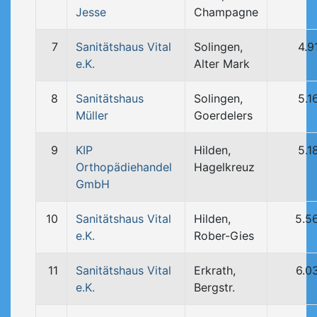
Jesse
Champagne
7
Sanitätshaus Vital
Solingen,
4.9
e.K.
Alter Mark
8
Sanitätshaus
Solingen,
5.1
Müller
Goerdelers
9
KIP
Hilden,
5.1
Orthopädiehandel
Hagelkreuz
GmbH
10
Sanitätshaus Vital
Hilden,
5.5
e.K.
Rober-Gies
11
Sanitätshaus Vital
Erkrath,
6.0
e.K.
Bergstr.