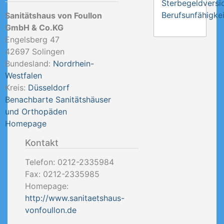
Sterbegeldversi
Berufsunfähigkei
Sanitätshaus von Foullon
GmbH & Co.KG
Engelsberg 47
42697
Solingen
Bundesland:
Nordrhein-
Westfalen
Kreis:
Düsseldorf
Benachbarte Sanitätshäuser
und Orthopäden
Homepage
Kontakt
Telefon:
0212-2335984
Fax:
0212-2335985
Homepage:
http://www.sanitaetshaus-
vonfoullon.de