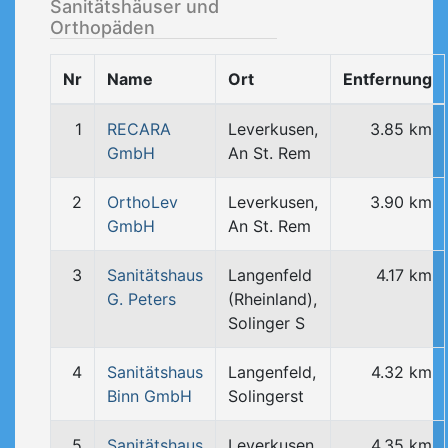
Sanitätshäuser und
Orthopäden
Nr
Name
Ort
Entfernung
1
RECARA
Leverkusen,
3.85 km
GmbH
An St. Rem
2
OrthoLev
Leverkusen,
3.90 km
GmbH
An St. Rem
3
Sanitätshaus
Langenfeld
4.17 km
G. Peters
(Rheinland),
Solinger S
4
Sanitätshaus
Langenfeld,
4.32 km
Binn GmbH
Solingerst
5
Sanitätshaus
Leverkusen,
4.35 km