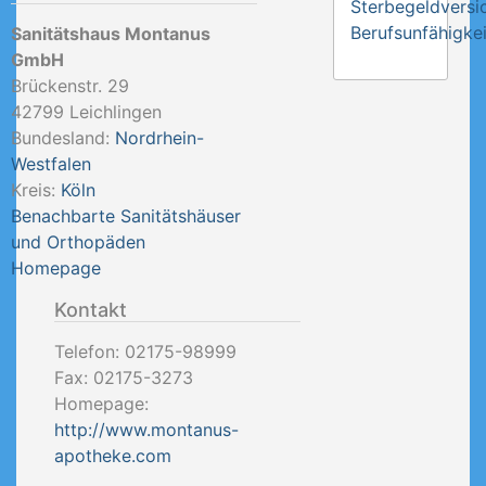
Sterbegeldversi
Berufsunfähigkei
Sanitätshaus Montanus
GmbH
Brückenstr. 29
42799
Leichlingen
Bundesland:
Nordrhein-
Westfalen
Kreis:
Köln
Benachbarte Sanitätshäuser
und Orthopäden
Homepage
Kontakt
Telefon:
02175-98999
Fax:
02175-3273
Homepage:
http://www.montanus-
apotheke.com