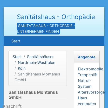
Sanitätshaus - Orthopädie
SANITÄTSHAUS - ORTHOPÄDIE -
UNTERNEHMEN FINDEN
Start
Start
Sanitätshäuser
Angebote
Nordrhein-Westfalen
Köln
Elektromobile
Sanitätshaus Montanus
Treppenlift
GmbH
Notruf-
System
Sanitätshaus Montanus
Altersvorsorge
GmbH
Haus
verkaufen
Anschrift