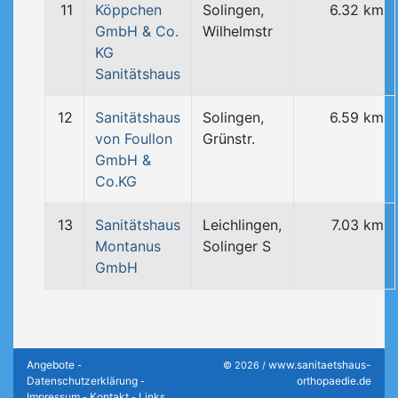
11
Köppchen
Solingen,
6.32 km
GmbH & Co.
Wilhelmstr
KG
Sanitätshaus
12
Sanitätshaus
Solingen,
6.59 km
von Foullon
Grünstr.
GmbH &
Co.KG
13
Sanitätshaus
Leichlingen,
7.03 km
Montanus
Solinger S
GmbH
Angebote
www.sanitaetshaus-
-
© 2026 /
Datenschutzerklärung
orthopaedie.de
-
Impressum
Kontakt
Links
-
-