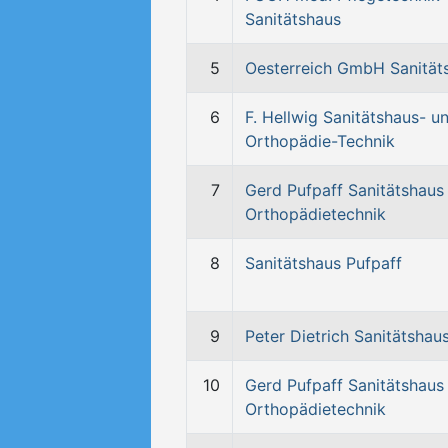
Sanitätshaus
5
Oesterreich GmbH Sanität
6
F. Hellwig Sanitätshaus- u
Orthopädie-Technik
7
Gerd Pufpaff Sanitätshaus
Orthopädietechnik
8
Sanitätshaus Pufpaff
9
Peter Dietrich Sanitätshau
10
Gerd Pufpaff Sanitätshaus
Orthopädietechnik