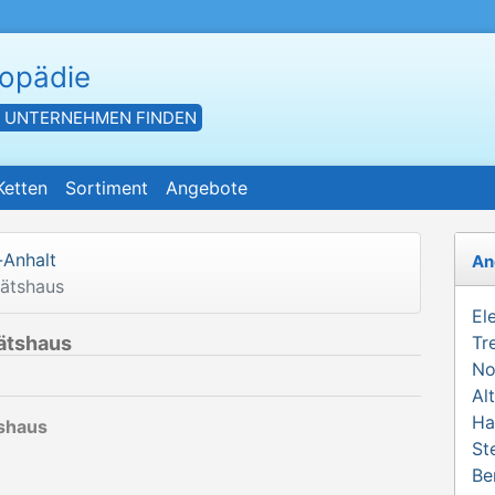
hopädie
- UNTERNEHMEN FINDEN
Ketten
Sortiment
Angebote
-Anhalt
An
tätshaus
El
ätshaus
Tr
No
Al
Ha
tshaus
St
Be