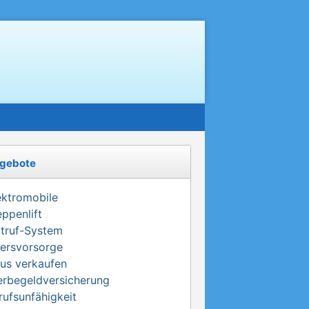
gebote
ektromobile
eppenlift
truf-System
tersvorsorge
us verkaufen
erbegeldversicherung
rufsunfähigkeit