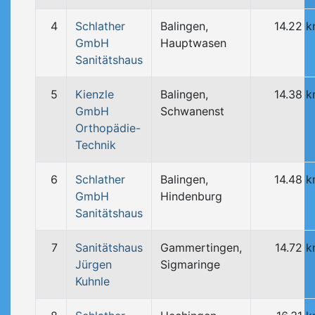
4
Schlather
Balingen,
14.22 
GmbH
Hauptwasen
Sanitätshaus
5
Kienzle
Balingen,
14.38 
GmbH
Schwanenst
Orthopädie-
Technik
6
Schlather
Balingen,
14.48 
GmbH
Hindenburg
Sanitätshaus
7
Sanitätshaus
Gammertingen,
14.72 
Jürgen
Sigmaringe
Kuhnle