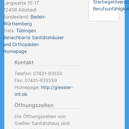
Sterbegeldversi
Langwatte 15-17
Berufsunfähigkei
72458
Albstadt
Bundesland:
Baden-
Württemberg
Kreis:
Tübingen
Benachbarte Sanitätshäuser
und Orthopäden
Homepage
Kontakt
Telefon:
07431-93550
Fax:
07431-935559
Homepage:
http://giessler-
ott.de
Öffnungszeiten
Die Öffnungszeiten von
Gießler Sanitätshaus sind