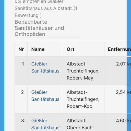
0
% empfehlen Gießler
Sanitätshaus aus Albstadt (
1
Bewertung )
Benachbarte
Sanitätshäuser und
Orthopäden
Nr
Name
Ort
Entfernu
1
Gießler
Albstadt-
2.07 
Sanitätshaus
Truchtelfingen,
Robert-May
2
Gießler
Albstadt-
2.54 
Sanitätshaus
Truchtelfingen,
Robert-Koc
3
Gießler
Albstadt,
4.60 
Sanitätshaus
Obere Bach