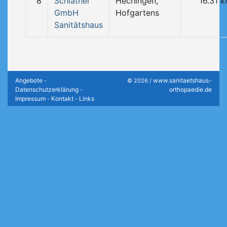
8
Schlather
Hechingen,
16.31 
GmbH
Hofgartens
Sanitätshaus
Angebote
www.sanitaetshaus-
-
© 2026 /
Datenschutzerklärung
orthopaedie.de
-
Impressum
Kontakt
Links
-
-