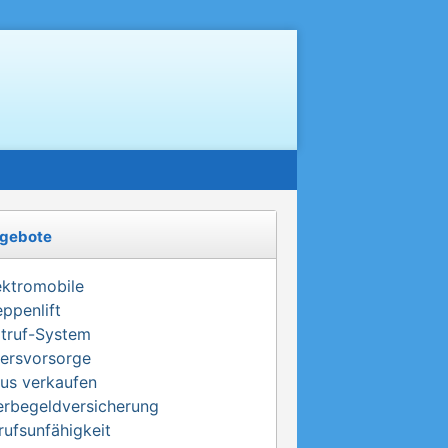
gebote
ektromobile
eppenlift
truf-System
tersvorsorge
us verkaufen
erbegeldversicherung
rufsunfähigkeit