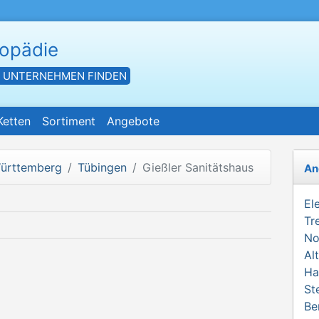
hopädie
- UNTERNEHMEN FINDEN
Ketten
Sortiment
Angebote
ürttemberg
Tübingen
Gießler Sanitätshaus
An
El
Tr
No
Al
Ha
St
Be