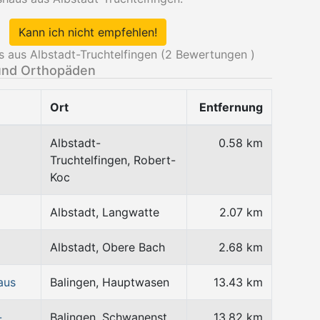
Kann ich nicht empfehlen!
 aus Albstadt-Truchtelfingen (
2
Bewertungen )
und Orthopäden
Ort
Entfernung
Albstadt-
0.58 km
Truchtelfingen, Robert-
Koc
Albstadt, Langwatte
2.07 km
Albstadt, Obere Bach
2.68 km
aus
Balingen, Hauptwasen
13.43 km
-
Balingen, Schwanenst
13.82 km