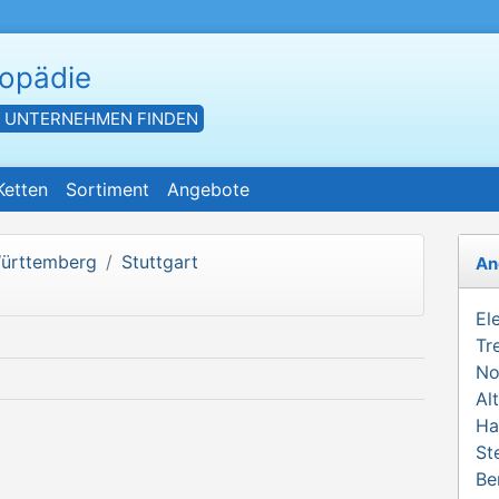
hopädie
- UNTERNEHMEN FINDEN
Ketten
Sortiment
Angebote
ürttemberg
Stuttgart
An
El
Tr
No
Al
Ha
St
Be