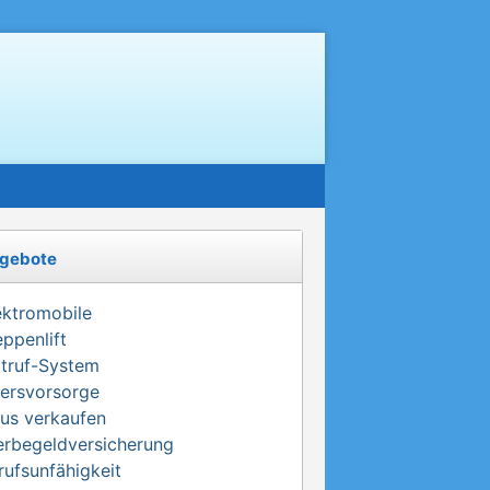
gebote
ektromobile
eppenlift
truf-System
tersvorsorge
us verkaufen
erbegeldversicherung
rufsunfähigkeit