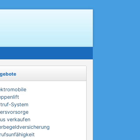
gebote
ektromobile
eppenlift
truf-System
tersvorsorge
us verkaufen
erbegeldversicherung
rufsunfähigkeit