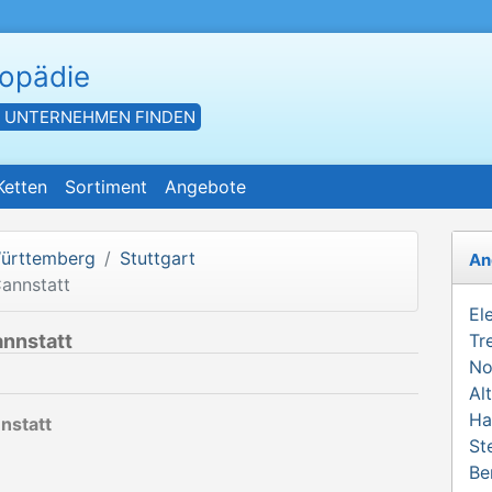
hopädie
- UNTERNEHMEN FINDEN
Ketten
Sortiment
Angebote
ürttemberg
Stuttgart
An
annstatt
El
annstatt
Tr
No
Al
Ha
nstatt
St
Be