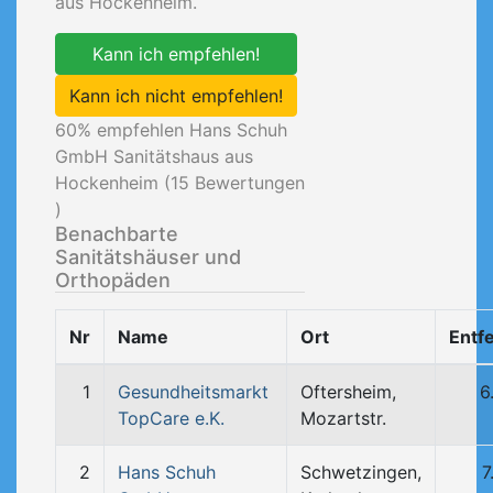
aus Hockenheim.
Kann ich empfehlen!
Kann ich nicht empfehlen!
60
% empfehlen Hans Schuh
GmbH Sanitätshaus aus
Hockenheim (
15
Bewertungen
)
Benachbarte
Sanitätshäuser und
Orthopäden
Nr
Name
Ort
Entf
1
Gesundheitsmarkt
Oftersheim,
6
TopCare e.K.
Mozartstr.
2
Hans Schuh
Schwetzingen,
7