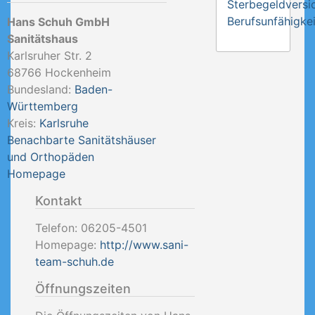
Sterbegeldversi
Berufsunfähigkei
Hans Schuh GmbH
Sanitätshaus
Karlsruher Str. 2
68766
Hockenheim
Bundesland:
Baden-
Württemberg
Kreis:
Karlsruhe
Benachbarte Sanitätshäuser
und Orthopäden
Homepage
Kontakt
Telefon:
06205-4501
Homepage:
http://www.sani-
team-schuh.de
Öffnungszeiten