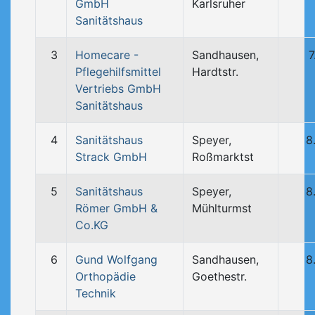
GmbH
Karlsruher
Sanitätshaus
3
Homecare -
Sandhausen,
7
Pflegehilfsmittel
Hardtstr.
Vertriebs GmbH
Sanitätshaus
4
Sanitätshaus
Speyer,
8
Strack GmbH
Roßmarktst
5
Sanitätshaus
Speyer,
8
Römer GmbH &
Mühlturmst
Co.KG
6
Gund Wolfgang
Sandhausen,
8
Orthopädie
Goethestr.
Technik