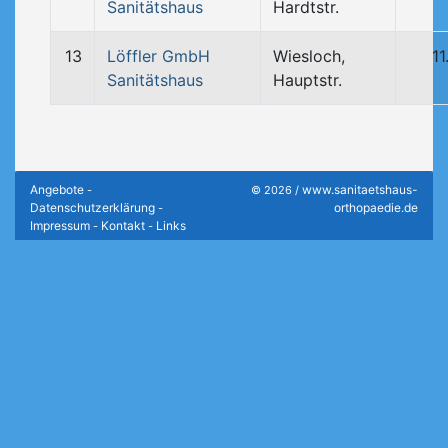
Sanitätshaus
Hardtstr.
13
Löffler GmbH
Wiesloch,
1
Sanitätshaus
Hauptstr.
Angebote
www.sanitaetshaus-
-
© 2026 /
Datenschutzerklärung
orthopaedie.de
-
Impressum
Kontakt
Links
-
-