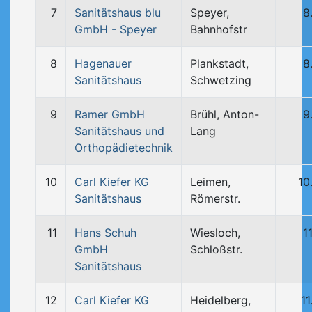
7
Sanitätshaus blu
Speyer,
8
GmbH - Speyer
Bahnhofstr
8
Hagenauer
Plankstadt,
8
Sanitätshaus
Schwetzing
9
Ramer GmbH
Brühl, Anton-
9
Sanitätshaus und
Lang
Orthopädietechnik
10
Carl Kiefer KG
Leimen,
10
Sanitätshaus
Römerstr.
11
Hans Schuh
Wiesloch,
1
GmbH
Schloßstr.
Sanitätshaus
12
Carl Kiefer KG
Heidelberg,
1