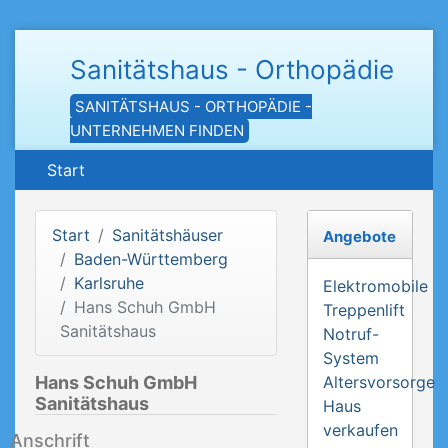
Sanitätshaus - Orthopädie
SANITÄTSHAUS - ORTHOPÄDIE -
UNTERNEHMEN FINDEN
Start
Start
Sanitätshäuser
Angebote
Baden-Württemberg
Karlsruhe
Elektromobile
Hans Schuh GmbH
Treppenlift
Sanitätshaus
Notruf-
System
Hans Schuh GmbH
Altersvorsorge
Sanitätshaus
Haus
verkaufen
Anschrift