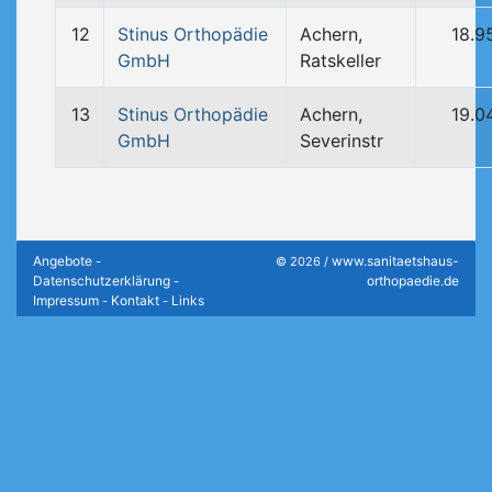
12
Stinus Orthopädie
Achern,
18.9
GmbH
Ratskeller
13
Stinus Orthopädie
Achern,
19.0
GmbH
Severinstr
Angebote
www.sanitaetshaus-
-
© 2026 /
Datenschutzerklärung
orthopaedie.de
-
Impressum
Kontakt
Links
-
-