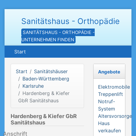
Sanitätshaus - Orthopädie
SANITÄTSHAUS - ORTHOPÄDIE -
UNTERNEHMEN FINDEN
Start
Start
Sanitätshäuser
Angebote
Baden-Württemberg
Karlsruhe
Elektromobile
Hardenberg & Kiefer
Treppenlift
GbR Sanitätshaus
Notruf-
System
Hardenberg & Kiefer GbR
Altersvorsorge
Sanitätshaus
Haus
verkaufen
Anschrift