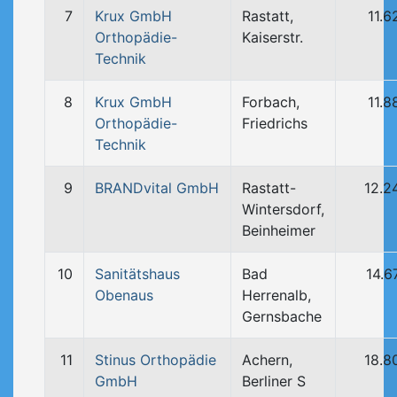
7
Krux GmbH
Rastatt,
11.6
Orthopädie-
Kaiserstr.
Technik
8
Krux GmbH
Forbach,
11.8
Orthopädie-
Friedrichs
Technik
9
BRANDvital GmbH
Rastatt-
12.2
Wintersdorf,
Beinheimer
10
Sanitätshaus
Bad
14.6
Obenaus
Herrenalb,
Gernsbache
11
Stinus Orthopädie
Achern,
18.8
GmbH
Berliner S