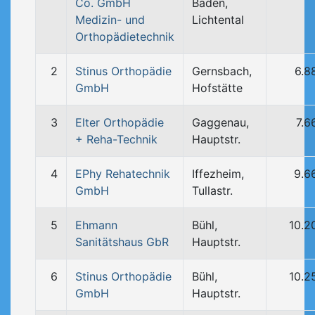
Co. GmbH
Baden,
Medizin- und
Lichtental
Orthopädietechnik
2
Stinus Orthopädie
Gernsbach,
6.8
GmbH
Hofstätte
3
Elter Orthopädie
Gaggenau,
7.6
+ Reha-Technik
Hauptstr.
4
EPhy Rehatechnik
Iffezheim,
9.6
GmbH
Tullastr.
5
Ehmann
Bühl,
10.2
Sanitätshaus GbR
Hauptstr.
6
Stinus Orthopädie
Bühl,
10.2
GmbH
Hauptstr.