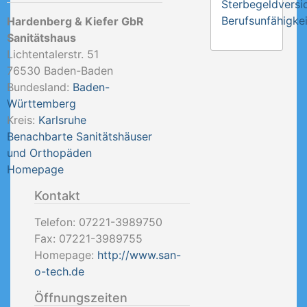
Sterbegeldversi
Berufsunfähigkei
Hardenberg & Kiefer GbR
Sanitätshaus
Lichtentalerstr. 51
76530
Baden-Baden
Bundesland:
Baden-
Württemberg
Kreis:
Karlsruhe
Benachbarte Sanitätshäuser
und Orthopäden
Homepage
Kontakt
Telefon:
07221-3989750
Fax:
07221-3989755
Homepage:
http://www.san-
o-tech.de
Öffnungszeiten