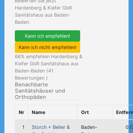
Bewerten Sie jetzt
Hardenberg & Kiefer GbR
Sanitätshaus aus Baden-
Baden.
Kann ich empfehlen!
Kann ich nicht empfehlen!
66
% empfehlen Hardenberg &
Kiefer GbR Sanitätshaus aus
Baden-Baden (
41
Bewertungen )
Benachbarte
Sanitätshäuser und
Orthopäden
Nr
Name
Ort
Entfer
1
Storch + Beller &
Baden-
0.1