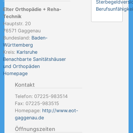
Sterbegeldversi
Berufsunfähigkei
Elter Orthopädie + Reha-
Technik
Hauptstr. 20
76571
Gaggenau
Bundesland:
Baden-
Württemberg
Kreis:
Karlsruhe
Benachbarte Sanitätshäuser
und Orthopäden
Homepage
Kontakt
Telefon:
07225-983514
Fax:
07225-983515
Homepage:
http://www.eot-
gaggenau.de
Öffnungszeiten