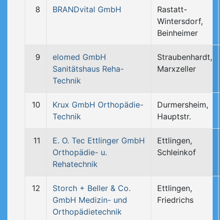
8
BRANDvital GmbH
Rastatt-
Wintersdorf,
Beinheimer
9
elomed GmbH
Straubenhardt,
Sanitätshaus Reha-
Marxzeller
Technik
10
Krux GmbH Orthopädie-
Durmersheim,
Technik
Hauptstr.
11
E. O. Tec Ettlinger GmbH
Ettlingen,
Orthopädie- u.
Schleinkof
Rehatechnik
12
Storch + Beller & Co.
Ettlingen,
GmbH Medizin- und
Friedrichs
Orthopädietechnik