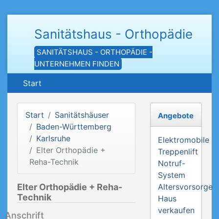
Sanitätshaus - Orthopädie
SANITÄTSHAUS - ORTHOPÄDIE -
UNTERNEHMEN FINDEN
Start
Start
Sanitätshäuser
Angebote
Baden-Württemberg
Karlsruhe
Elektromobile
Elter Orthopädie +
Treppenlift
Reha-Technik
Notruf-
System
Elter Orthopädie + Reha-
Altersvorsorge
Technik
Haus
verkaufen
Anschrift