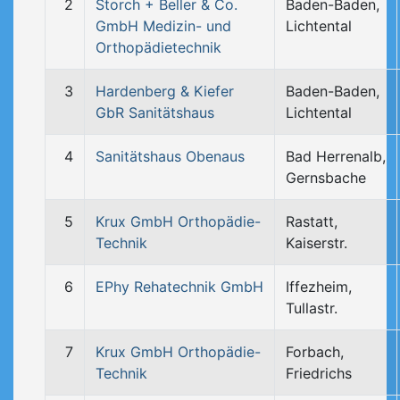
2
Storch + Beller & Co.
Baden-Baden,
GmbH Medizin- und
Lichtental
Orthopädietechnik
3
Hardenberg & Kiefer
Baden-Baden,
GbR Sanitätshaus
Lichtental
4
Sanitätshaus Obenaus
Bad Herrenalb,
Gernsbache
5
Krux GmbH Orthopädie-
Rastatt,
Technik
Kaiserstr.
6
EPhy Rehatechnik GmbH
Iffezheim,
Tullastr.
7
Krux GmbH Orthopädie-
Forbach,
Technik
Friedrichs