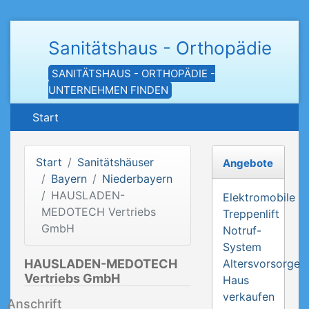
Sanitätshaus - Orthopädie
SANITÄTSHAUS - ORTHOPÄDIE -
UNTERNEHMEN FINDEN
Start
Start
Sanitätshäuser
Angebote
Bayern
Niederbayern
HAUSLADEN-
Elektromobile
MEDOTECH Vertriebs
Treppenlift
GmbH
Notruf-
System
HAUSLADEN-MEDOTECH
Altersvorsorge
Vertriebs GmbH
Haus
verkaufen
Anschrift