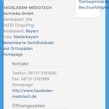
Sterbegeldversi
Berufsunfähigkei
HAUSLADEN-MEDOTECH
Vertriebs GmbH
Marienplatz 28a
84130
Dingolfing
Bundesland:
Bayern
Kreis:
Niederbayern
Benachbarte Sanitätshäuser
und Orthopäden
Homepage
Kontakt
Telefon:
08731-3191990
Fax:
08731-3191999
Homepage:
http://www.hausladen-
medotech.de
Öffnungszeiten