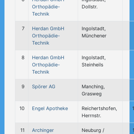
Orthopädie-
Dollstr.
Technik
7
Herdan GmbH
Ingolstadt,
Orthopädie-
Münchener
Technik
8
Herdan GmbH
Ingolstadt,
Orthopädie-
Steinheils
Technik
9
Spörer AG
Manching,
Grasweg
10
Engel Apotheke
Reichertshofen,
Herrnstr.
11
Archinger
Neuburg /