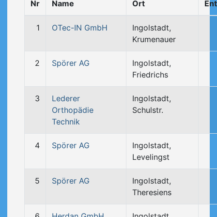
Nr
Name
Ort
En
1
OTec-IN GmbH
Ingolstadt,
Krumenauer
2
Spörer AG
Ingolstadt,
Friedrichs
3
Lederer
Ingolstadt,
Orthopädie
Schulstr.
Technik
4
Spörer AG
Ingolstadt,
Levelingst
5
Spörer AG
Ingolstadt,
Theresiens
6
Herdan GmbH
Ingolstadt,