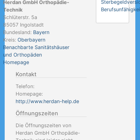
Sterbegeldversi
Herdan GmbH Orthopädie-
Berufsunfähigkei
Technik
Schlüterstr. 5a
85057
Ingolstadt
Bundesland:
Bayern
Kreis:
Oberbayern
Benachbarte Sanitätshäuser
und Orthopäden
Homepage
Kontakt
Telefon:
Homepage:
http://www.herdan-help.de
Öffnungszeiten
Die Öffnungszeiten von
Herdan GmbH Orthopädie-