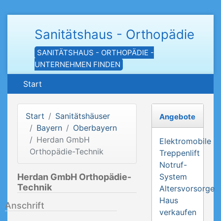
Sanitätshaus - Orthopädie
SANITÄTSHAUS - ORTHOPÄDIE -
UNTERNEHMEN FINDEN
Start
Start
Sanitätshäuser
Angebote
Bayern
Oberbayern
Herdan GmbH
Elektromobile
Orthopädie-Technik
Treppenlift
Notruf-
Herdan GmbH Orthopädie-
System
Technik
Altersvorsorge
Haus
Anschrift
verkaufen