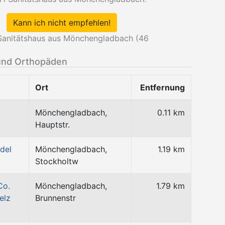
Kann ich nicht empfehlen!
nitätshaus aus Mönchengladbach (
46
und Orthopäden
Ort
Entfernung
Mönchengladbach,
0.11 km
Hauptstr.
del
Mönchengladbach,
1.19 km
Stockholtw
Co.
Mönchengladbach,
1.79 km
elz
Brunnenstr