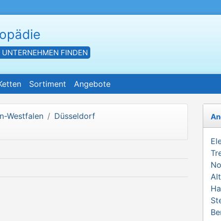
hopädie
- UNTERNEHMEN FINDEN
Ketten
Sortiment
Angebote
n-Westfalen
Düsseldorf
An
El
Tr
No
Al
Ha
St
Be