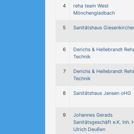
4
reha team West
Mönchengladbach
5
Sanitätshaus Giesenkirche
6
Derichs & Hellebrandt Reh
Technik
7
Derichs & Hellebrandt Reh
Technik
8
Sanitätshaus Jansen oHG
9
Johannes Gerads
Sanitätsgeschäft e.K. Inh. 
Ulrich Deußen