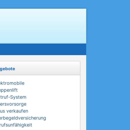
gebote
ektromobile
eppenlift
truf-System
tersvorsorge
us verkaufen
erbegeldversicherung
rufsunfähigkeit