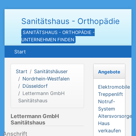
Sanitätshaus - Orthopädie
SANITÄTSHAUS - ORTHOPÄDIE -
UNTERNEHMEN FINDEN
Start
Start
Sanitätshäuser
Angebote
Nordrhein-Westfalen
Düsseldorf
Elektromobile
Lettermann GmbH
Treppenlift
Sanitätshaus
Notruf-
System
Lettermann GmbH
Altersvorsorge
Sanitätshaus
Haus
verkaufen
Anschrift