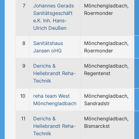
7
Johannes Gerads
Mönchengladbach,
Sanitätsgeschäft
Roermonder
e.K. Inh. Hans-
Ulrich Deußen
8
Sanitätshaus
Mönchengladbach,
Jansen oHG
Roermonder
9
Derichs &
Mönchengladbach,
Hellebrandt Reha-
Regentenst
Technik
10
reha team West
Mönchengladbach,
Mönchengladbach
Sandradstr
11
Derichs &
Mönchengladbach,
Hellebrandt Reha-
Bismarckst
Technik