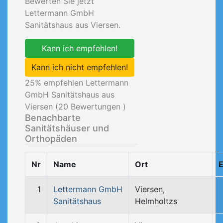
Bewerten Sie jetzt
Lettermann GmbH
Sanitätshaus aus Viersen.
Kann ich empfehlen!
Kann ich nicht empfehlen!
25
% empfehlen Lettermann
GmbH Sanitätshaus aus
Viersen (
20
Bewertungen )
Benachbarte
Sanitätshäuser und
Orthopäden
Nr
Name
Ort
E
1
Lettermann GmbH
Viersen,
Sanitätshaus
Helmholtzs