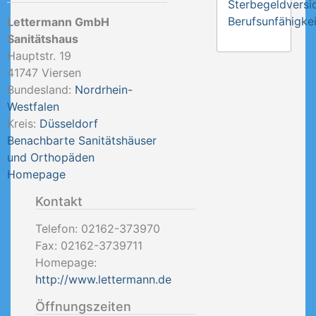
Sterbegeldversi
Berufsunfähigkei
Lettermann GmbH
Sanitätshaus
Hauptstr. 19
41747
Viersen
Bundesland:
Nordrhein-
Westfalen
Kreis:
Düsseldorf
Benachbarte Sanitätshäuser
und Orthopäden
Homepage
Kontakt
Telefon:
02162-373970
Fax:
02162-3739711
Homepage:
http://www.lettermann.de
Öffnungszeiten