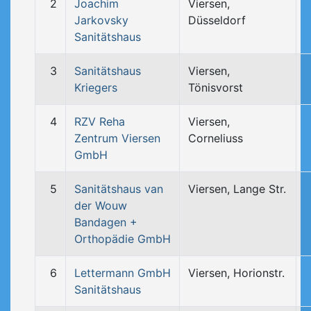
2
Joachim
Viersen,
Jarkovsky
Düsseldorf
Sanitätshaus
3
Sanitätshaus
Viersen,
Kriegers
Tönisvorst
4
RZV Reha
Viersen,
Zentrum Viersen
Corneliuss
GmbH
5
Sanitätshaus van
Viersen, Lange Str.
der Wouw
Bandagen +
Orthopädie GmbH
6
Lettermann GmbH
Viersen, Horionstr.
Sanitätshaus