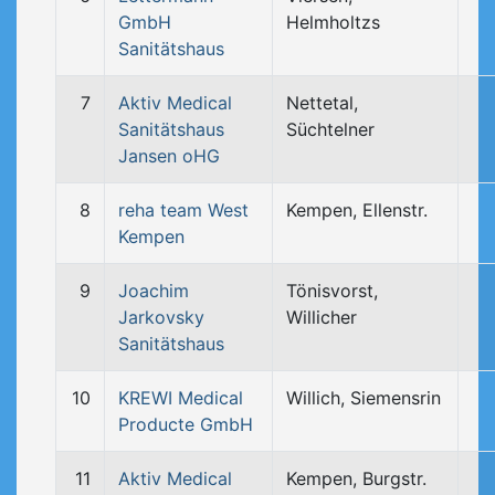
GmbH
Helmholtzs
Sanitätshaus
7
Aktiv Medical
Nettetal,
Sanitätshaus
Süchtelner
Jansen oHG
8
reha team West
Kempen, Ellenstr.
Kempen
9
Joachim
Tönisvorst,
Jarkovsky
Willicher
Sanitätshaus
10
KREWI Medical
Willich, Siemensrin
Producte GmbH
11
Aktiv Medical
Kempen, Burgstr.