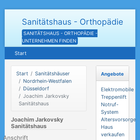
Sanitätshaus - Orthopädie
SANITÄTSHAUS - ORTHOPÄDIE -
UNTERNEHMEN FINDEN
Start
Start
Sanitätshäuser
Angebote
Nordrhein-Westfalen
Düsseldorf
Elektromobile
Joachim Jarkovsky
Treppenlift
Sanitätshaus
Notruf-
System
Joachim Jarkovsky
Altersvorsorge
Sanitätshaus
Haus
verkaufen
Anschrift