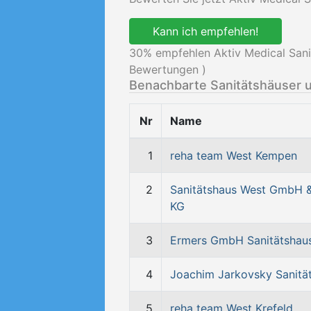
Kann ich empfehlen!
30
% empfehlen Aktiv Medical San
Bewertungen )
Benachbarte Sanitätshäuser 
Nr
Name
1
reha team West Kempen
2
Sanitätshaus West GmbH 
KG
3
Ermers GmbH Sanitätshau
4
Joachim Jarkovsky Sanitä
5
reha team West Krefeld