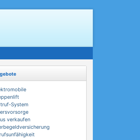
gebote
ektromobile
eppenlift
truf-System
tersvorsorge
us verkaufen
erbegeldversicherung
rufsunfähigkeit