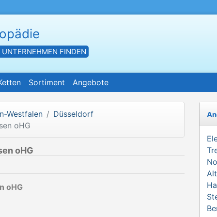
hopädie
- UNTERNEHMEN FINDEN
Ketten
Sortiment
Angebote
n-Westfalen
Düsseldorf
An
nsen oHG
El
nsen oHG
Tr
No
Al
Ha
en oHG
St
Be