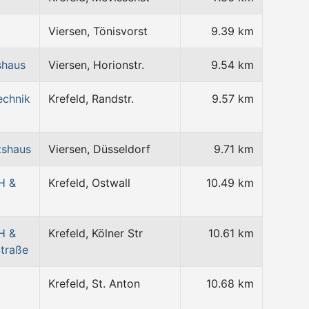
Viersen, Tönisvorst
9.39 km
shaus
Viersen, Horionstr.
9.54 km
echnik
Krefeld, Randstr.
9.57 km
tshaus
Viersen, Düsseldorf
9.71 km
H &
Krefeld, Ostwall
10.49 km
H &
Krefeld, Kölner Str
10.61 km
Straße
Krefeld, St. Anton
10.68 km