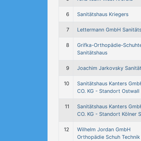
6
Sanitätshaus Kriegers
7
Lettermann GmbH Sanität
8
Grifka-Orthopädie-Schuht
Sanitätshaus
9
Joachim Jarkovsky Sanitä
10
Sanitätshaus Kanters Gmb
CO. KG - Standort Ostwall
11
Sanitätshaus Kanters Gmb
CO. KG - Standort Kölner 
12
Wilhelm Jordan GmbH
Orthopädie Schuh Technik