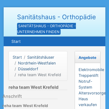
Sanitätshaus - Orthopädie
SANITÄTSHAUS - ORTHOPÄDIE -
UNTERNEHMEN FINDEN
Start
Start
Sanitätshäuser
Angebote
Nordrhein-Westfalen
Düsseldorf
Elektromobile
reha team West Krefeld
Treppenlift
Notruf-
reha team West Krefeld
System
Altersvorsorge
Anschrift
Haus
verkaufen
reha team West Krefeld