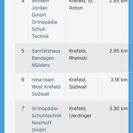
4
Wilhelm
Krefeld, St.
2.85 km
Jordan
Anton
GmbH
Orthopädie
Schuh
Technik
5
Sanitätshaus
Krefeld,
2.95 km
Bandagen
Rheinstr.
Mülders
6
reha team
Krefeld,
3.18 km
West Krefeld
Südwall
Südwall
7
Orthopädie-
Krefeld,
3.30 km
Schuhtechnik
Uerdinger
Nosthoff
GmbH