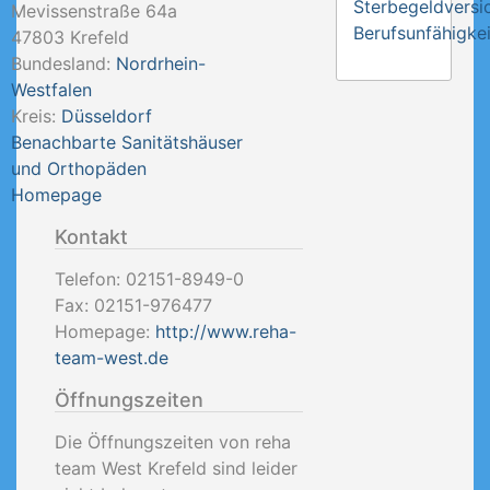
Sterbegeldversi
Mevissenstraße 64a
Berufsunfähigkei
47803
Krefeld
Bundesland:
Nordrhein-
Westfalen
Kreis:
Düsseldorf
Benachbarte Sanitätshäuser
und Orthopäden
Homepage
Kontakt
Telefon:
02151-8949-0
Fax:
02151-976477
Homepage:
http://www.reha-
team-west.de
Öffnungszeiten
Die Öffnungszeiten von reha
team West Krefeld sind leider