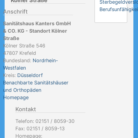
Kölner Straße
Sterbegeldversi
Berufsunfähigkei
Anschrift
Sanitätshaus Kanters GmbH
& CO. KG - Standort Kölner
Straße
Kölner Straße 546
47807
Krefeld
Bundesland:
Nordrhein-
Westfalen
Kreis:
Düsseldorf
Benachbarte Sanitätshäuser
und Orthopäden
Homepage
Kontakt
Telefon:
02151 / 8059-30
Fax:
02151 / 8059-13
Homepage: