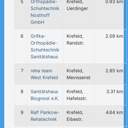
5
Orthopädie-
Krefeld,
0.93 km
Schuhtechnik
Uerdinger
Nosthoff
GmbH
6
Grifka-
Krefeld,
2.09 km
Orthopädie-
Randstr.
Schuhtechnik
Sanitätshaus
7
reha team
Krefeld,
2.85 km
West Krefeld
Mevissenst
8
Sanitätshaus
Krefeld,
3.31 km
Biognost e.K.
Hafelsstr.
9
Ralf Pankow-
Krefeld,
4.64 km
Rehatechnik
Elbestr.