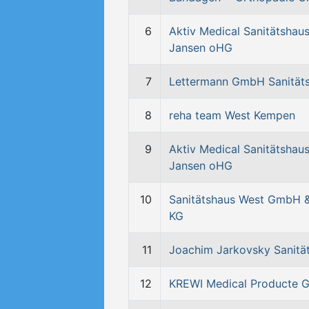
6
Aktiv Medical Sanitätshau
Jansen oHG
7
Lettermann GmbH Sanität
8
reha team West Kempen
9
Aktiv Medical Sanitätshau
Jansen oHG
10
Sanitätshaus West GmbH 
KG
11
Joachim Jarkovsky Sanitä
12
KREWI Medical Producte