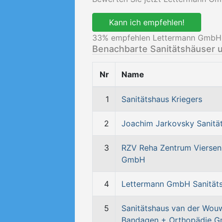
Kann ich empfehlen!
33
% empfehlen Lettermann GmbH S
Benachbarte Sanitätshäuser 
Nr
Name
1
Sanitätshaus Kriegers
2
Joachim Jarkovsky Sanitä
3
RZV Reha Zentrum Viersen
GmbH
4
Lettermann GmbH Sanität
5
Sanitätshaus van der Wou
Bandagen + Orthopädie 