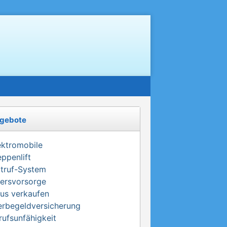
gebote
ektromobile
eppenlift
truf-System
tersvorsorge
us verkaufen
erbegeldversicherung
rufsunfähigkeit