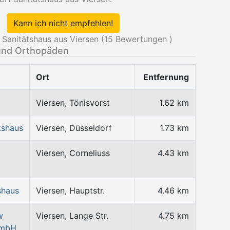
Kann ich nicht empfehlen!
anitätshaus aus Viersen (
15
Bewertungen )
und Orthopäden
Ort
Entfernung
Viersen, Tönisvorst
1.62 km
tshaus
Viersen, Düsseldorf
1.73 km
Viersen, Corneliuss
4.43 km
shaus
Viersen, Hauptstr.
4.46 km
w
Viersen, Lange Str.
4.75 km
GmbH