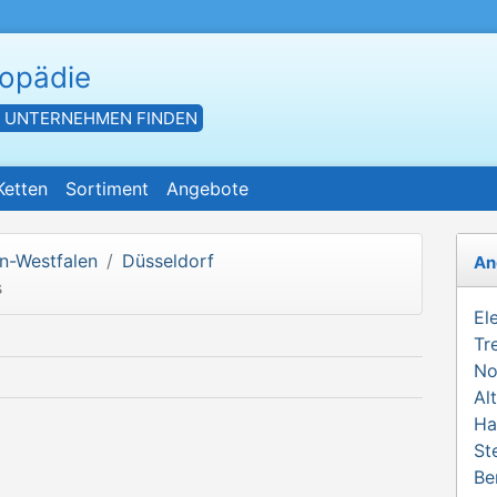
hopädie
- UNTERNEHMEN FINDEN
Ketten
Sortiment
Angebote
n-Westfalen
Düsseldorf
An
s
El
Tr
No
Al
Ha
St
Be