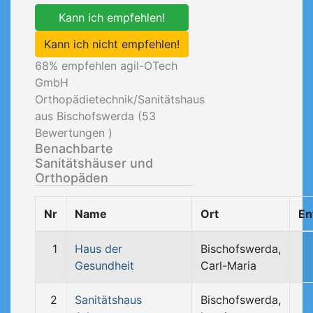
Kann ich empfehlen!
Kann ich nicht empfehlen!
68
% empfehlen agil-OTech
GmbH
Orthopädietechnik/Sanitätshaus
aus Bischofswerda (
53
Bewertungen )
Benachbarte
Sanitätshäuser und
Orthopäden
Nr
Name
Ort
En
1
Haus der
Bischofswerda,
Gesundheit
Carl-Maria
2
Sanitätshaus
Bischofswerda,