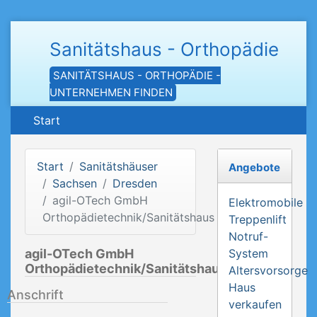
Sanitätshaus - Orthopädie
SANITÄTSHAUS - ORTHOPÄDIE -
UNTERNEHMEN FINDEN
Start
Start
Sanitätshäuser
Angebote
Sachsen
Dresden
agil-OTech GmbH
Elektromobile
Orthopädietechnik/Sanitätshaus
Treppenlift
Notruf-
agil-OTech GmbH
System
Orthopädietechnik/Sanitätshaus
Altersvorsorge
Haus
Anschrift
verkaufen