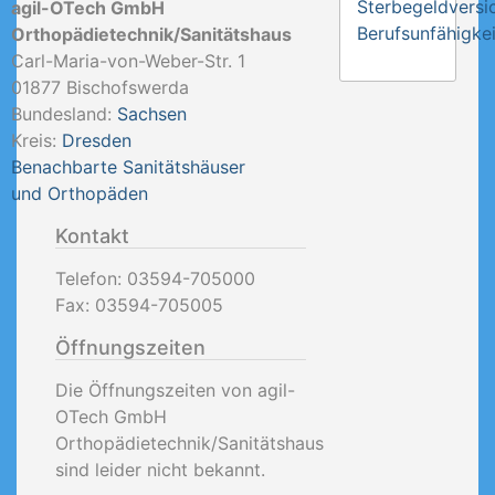
Sterbegeldversi
agil-OTech GmbH
Berufsunfähigkei
Orthopädietechnik/Sanitätshaus
Carl-Maria-von-Weber-Str. 1
01877
Bischofswerda
Bundesland:
Sachsen
Kreis:
Dresden
Benachbarte Sanitätshäuser
und Orthopäden
Kontakt
Telefon:
03594-705000
Fax:
03594-705005
Öffnungszeiten
Die Öffnungszeiten von agil-
OTech GmbH
Orthopädietechnik/Sanitätshaus
sind leider nicht bekannt.