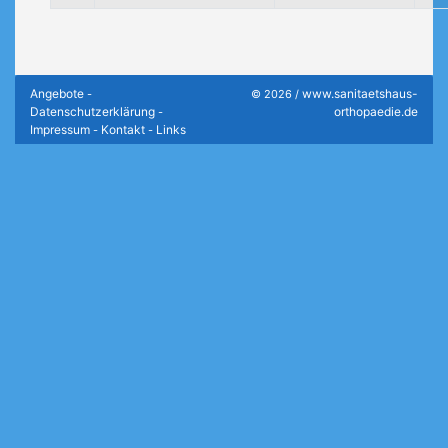
Angebote
www.sanitaetshaus-
-
© 2026 /
Datenschutzerklärung
orthopaedie.de
-
Impressum
Kontakt
Links
-
-