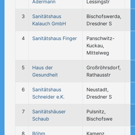
Adermann
Lessingstr
3
Sanitätshaus
Bischofswerda,
Kalauch GmbH
Dresdner S
4
Sanitätshaus Finger
Panschwitz-
Kuckau,
Mittelweg
5
Haus der
Großröhrsdorf,
Gesundheit
Rathausstr
6
Sanitätshaus
Neustadt,
Schneider e.K.
Dresdner S
7
Sanitätshäuser
Pulsnitz,
Schaub
Bischofswe
8
Röhm
Kamenz,