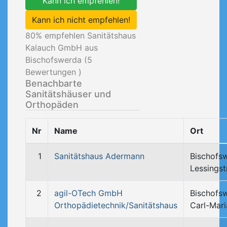
Kann ich empfehlen!
Kann ich nicht empfehlen!
80
% empfehlen Sanitätshaus
Kalauch GmbH aus
Bischofswerda (
5
Bewertungen )
Benachbarte
Sanitätshäuser und
Orthopäden
Nr
Name
Ort
1
Sanitätshaus Adermann
Bischofs
Lessingst
2
agil-OTech GmbH
Bischofs
Orthopädietechnik/Sanitätshaus
Carl-Mari