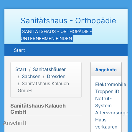
Sanitätshaus - Orthopädie
SANITÄTSHAUS - ORTHOPÄDIE -
UNTERNEHMEN FINDEN
Start
Start
Sanitätshäuser
Angebote
Sachsen
Dresden
Sanitätshaus Kalauch
Elektromobile
GmbH
Treppenlift
Notruf-
Sanitätshaus Kalauch
System
GmbH
Altersvorsorge
Haus
Anschrift
verkaufen