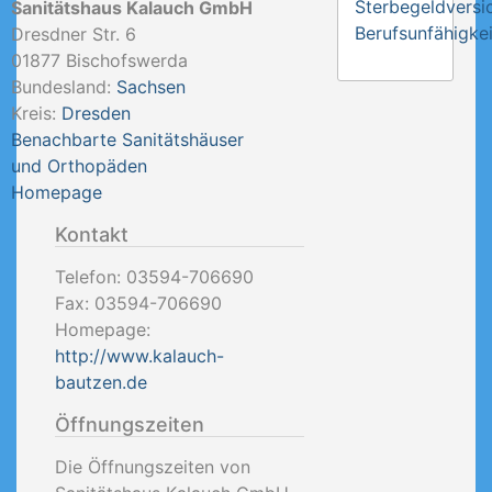
Sterbegeldversi
Sanitätshaus Kalauch GmbH
Berufsunfähigkei
Dresdner Str. 6
01877
Bischofswerda
Bundesland:
Sachsen
Kreis:
Dresden
Benachbarte Sanitätshäuser
und Orthopäden
Homepage
Kontakt
Telefon:
03594-706690
Fax:
03594-706690
Homepage:
http://www.kalauch-
bautzen.de
Öffnungszeiten
Die Öffnungszeiten von