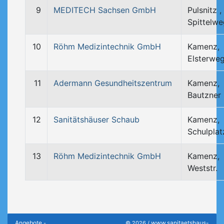
9
MEDITECH Sachsen GmbH
Pulsnitz ,
Spittelwe
10
Röhm Medizintechnik GmbH
Kamenz,
Elsterwe
11
Adermann Gesundheitszentrum
Kamenz,
Bautzner
12
Sanitätshäuser Schaub
Kamenz,
Schulplat
13
Röhm Medizintechnik GmbH
Kamenz,
Weststr.
Angebote
www.sanitaetshaus-
-
© 2026 /