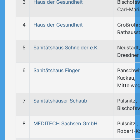
3
Haus der Gesundheit
Bischofs
Carl-Mari
4
Haus der Gesundheit
Großröhrs
Rathausst
5
Sanitätshaus Schneider e.K.
Neustadt,
Dresdner
6
Sanitätshaus Finger
Panschwi
Kuckau,
Mittelwe
7
Sanitätshäuser Schaub
Pulsnitz,
Bischofs
8
MEDITECH Sachsen GmbH
Pulsnitz ,
Robert-K