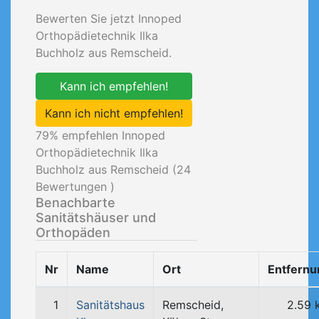
Bewerten Sie jetzt Innoped
Orthopädietechnik Ilka
Buchholz aus Remscheid.
Kann ich empfehlen!
Kann ich nicht empfehlen!
79
% empfehlen Innoped
Orthopädietechnik Ilka
Buchholz aus Remscheid (
24
Bewertungen )
Benachbarte
Sanitätshäuser und
Orthopäden
Nr
Name
Ort
Entfernu
1
Sanitätshaus
Remscheid,
2.59 