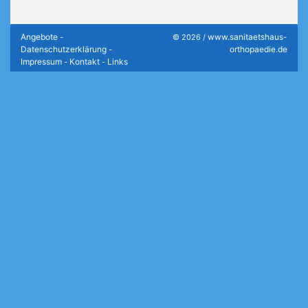
Angebote
www.sanitaetshaus-
-
© 2026 /
Datenschutzerklärung
orthopaedie.de
-
Impressum
Kontakt
Links
-
-