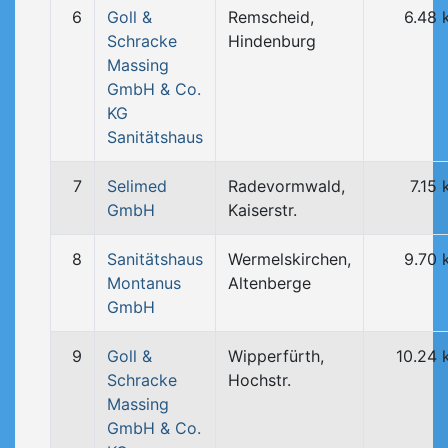
6
Goll &
Remscheid,
6.48 
Schracke
Hindenburg
Massing
GmbH & Co.
KG
Sanitätshaus
7
Selimed
Radevormwald,
7.15
GmbH
Kaiserstr.
8
Sanitätshaus
Wermelskirchen,
9.70 
Montanus
Altenberge
GmbH
9
Goll &
Wipperfürth,
10.24 
Schracke
Hochstr.
Massing
GmbH & Co.