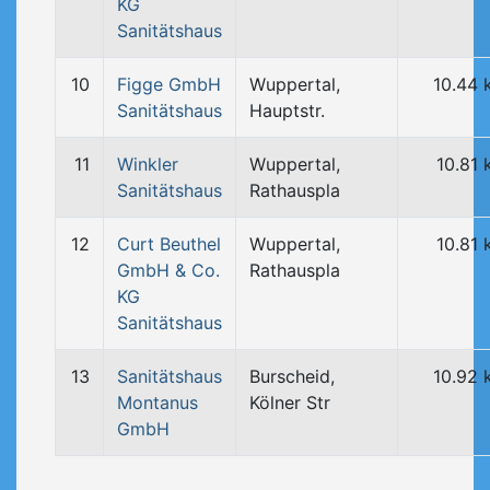
KG
Sanitätshaus
10
Figge GmbH
Wuppertal,
10.44 
Sanitätshaus
Hauptstr.
11
Winkler
Wuppertal,
10.81
Sanitätshaus
Rathauspla
12
Curt Beuthel
Wuppertal,
10.81
GmbH & Co.
Rathauspla
KG
Sanitätshaus
13
Sanitätshaus
Burscheid,
10.92 
Montanus
Kölner Str
GmbH