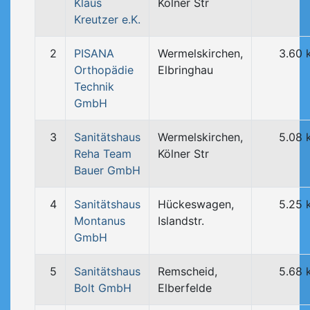
Klaus
Kölner Str
Kreutzer e.K.
2
PISANA
Wermelskirchen,
3.60 
Orthopädie
Elbringhau
Technik
GmbH
3
Sanitätshaus
Wermelskirchen,
5.08 
Reha Team
Kölner Str
Bauer GmbH
4
Sanitätshaus
Hückeswagen,
5.25 
Montanus
Islandstr.
GmbH
5
Sanitätshaus
Remscheid,
5.68 
Bolt GmbH
Elberfelde