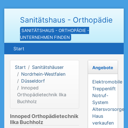
Sanitätshaus - Orthopädie
SANITÄTSHAUS - ORTHOPÄDIE -
UNTERNEHMEN FINDEN
Start
Start
Sanitätshäuser
Angebote
Nordrhein-Westfalen
Düsseldorf
Elektromobile
Innoped
Treppenlift
Orthopädietechnik Ilka
Notruf-
Buchholz
System
Altersvorsorge
Innoped Orthopädietechnik
Haus
Ilka Buchholz
verkaufen