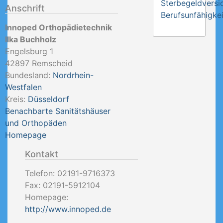
Sterbegeldversi
Anschrift
Berufsunfähigkei
Innoped Orthopädietechnik
Ilka Buchholz
Engelsburg 1
42897
Remscheid
Bundesland:
Nordrhein-
Westfalen
Kreis:
Düsseldorf
Benachbarte Sanitätshäuser
und Orthopäden
Homepage
Kontakt
Telefon:
02191-9716373
Fax:
02191-5912104
Homepage:
http://www.innoped.de