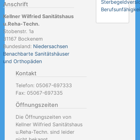
Sterbegeldversi
Anschrift
Berufsunfähigkei
Kellner Wilfried Sanitätshaus
u.Reha-Techn.
Stobenstr. 1a
31167
Bockenem
Bundesland:
Niedersachsen
Benachbarte Sanitätshäuser
und Orthopäden
Kontakt
Telefon:
05067-697333
Fax:
05067-697335
Öffnungszeiten
Die Öffnungszeiten von
Kellner Wilfried Sanitätshaus
u.Reha-Techn. sind leider
nicht bekannt.