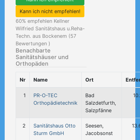
Kann ich nicht empfehlen!
60
% empfehlen Kellner
Wilfried Sanitätshaus u.Reha-
Techn. aus Bockenem (
57
Bewertungen )
Benachbarte
Sanitätshäuser und
Orthopäden
Nr
Name
Ort
Entfe
1
PR-O-TEC
Bad
10
Orthopädietechnik
Salzdetfurth,
Salzpfänne
2
Sanitätshaus Otto
Seesen,
13.
Sturm GmbH
Jacobsonst