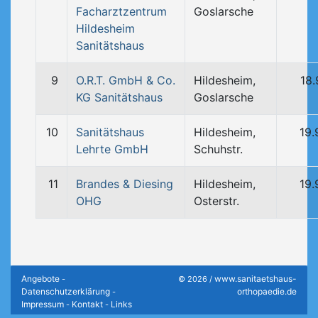
Facharztzentrum
Goslarsche
Hildesheim
Sanitätshaus
9
O.R.T. GmbH & Co.
Hildesheim,
18
KG Sanitätshaus
Goslarsche
10
Sanitätshaus
Hildesheim,
19.
Lehrte GmbH
Schuhstr.
11
Brandes & Diesing
Hildesheim,
19.
OHG
Osterstr.
Angebote
www.sanitaetshaus-
-
© 2026 /
Datenschutzerklärung
orthopaedie.de
-
Impressum
Kontakt
Links
-
-