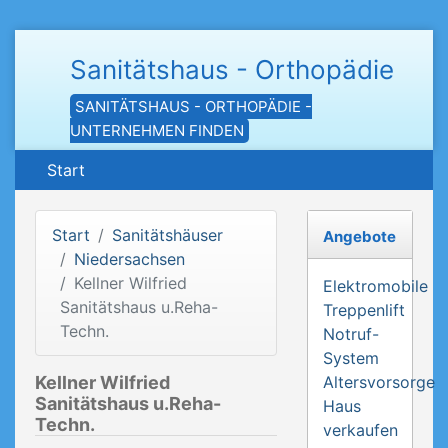
Sanitätshaus - Orthopädie
SANITÄTSHAUS - ORTHOPÄDIE -
UNTERNEHMEN FINDEN
Start
Start
Sanitätshäuser
Angebote
Niedersachsen
Kellner Wilfried
Elektromobile
Sanitätshaus u.Reha-
Treppenlift
Techn.
Notruf-
System
Kellner Wilfried
Altersvorsorge
Sanitätshaus u.Reha-
Haus
Techn.
verkaufen