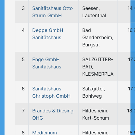
3
Sanitätshaus Otto
Seesen,
14
Sturm GmbH
Lautenthal
4
Deppe GmbH
Bad
16
Sanitätshaus
Gandersheim,
Burgstr.
5
Enge GmbH
SALZGITTER-
17
Sanitätshaus
BAD,
KLESMERPLA
6
Sanitätshaus
Salzgitter,
17
Christoph GmbH
Bohlweg
7
Brandes & Diesing
Hildesheim,
18.
OHG
Kurt-Schum
8
Medicinum
Hildesheim,
18