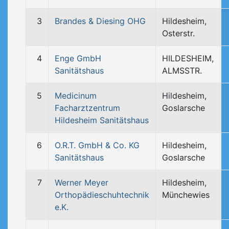
3
Brandes & Diesing OHG
Hildesheim,
Osterstr.
4
Enge GmbH
HILDESHEIM,
Sanitätshaus
ALMSSTR.
5
Medicinum
Hildesheim,
Facharztzentrum
Goslarsche
Hildesheim Sanitätshaus
6
O.R.T. GmbH & Co. KG
Hildesheim,
Sanitätshaus
Goslarsche
7
Werner Meyer
Hildesheim,
Orthopädieschuhtechnik
Münchewies
e.K.