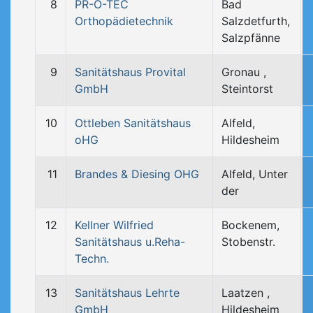
8
PR-O-TEC
Bad
Orthopädietechnik
Salzdetfurth,
Salzpfänne
9
Sanitätshaus Provital
Gronau ,
GmbH
Steintorst
10
Ottleben Sanitätshaus
Alfeld,
oHG
Hildesheim
11
Brandes & Diesing OHG
Alfeld, Unter
der
12
Kellner Wilfried
Bockenem,
Sanitätshaus u.Reha-
Stobenstr.
Techn.
13
Sanitätshaus Lehrte
Laatzen ,
GmbH
Hildesheim