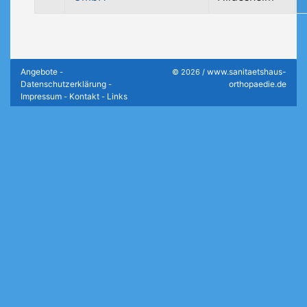
Angebote
www.sanitaetshaus-
-
© 2026 /
Datenschutzerklärung
orthopaedie.de
-
Impressum
Kontakt
Links
-
-