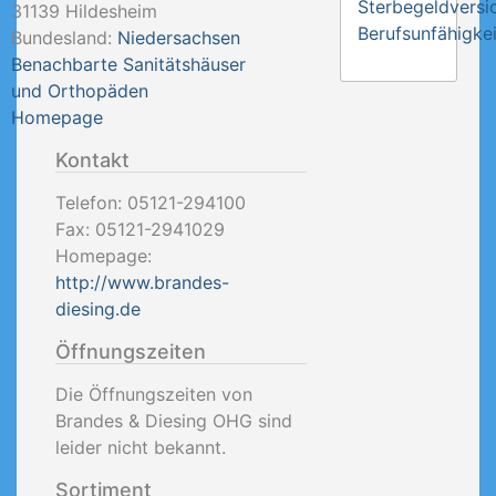
Sterbegeldversi
31139
Hildesheim
Berufsunfähigkei
Bundesland:
Niedersachsen
Benachbarte Sanitätshäuser
und Orthopäden
Homepage
Kontakt
Telefon:
05121-294100
Fax:
05121-2941029
Homepage:
http://www.brandes-
diesing.de
Öffnungszeiten
Die Öffnungszeiten von
Brandes & Diesing OHG sind
leider nicht bekannt.
Sortiment