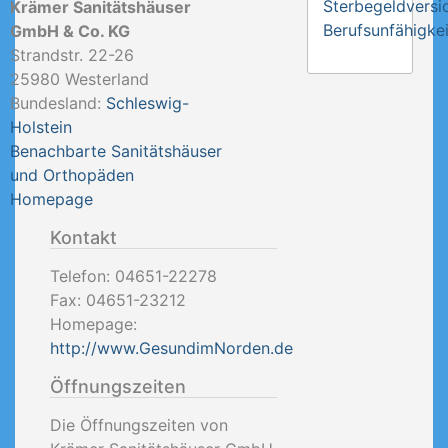
Sterbegeldversi
Krämer Sanitätshäuser
Berufsunfähigkei
GmbH & Co. KG
Strandstr. 22-26
25980
Westerland
Bundesland:
Schleswig-
Holstein
Benachbarte Sanitätshäuser
und Orthopäden
Homepage
Kontakt
Telefon:
04651-22278
Fax:
04651-23212
Homepage:
http://www.GesundimNorden.de
Öffnungszeiten
Die Öffnungszeiten von