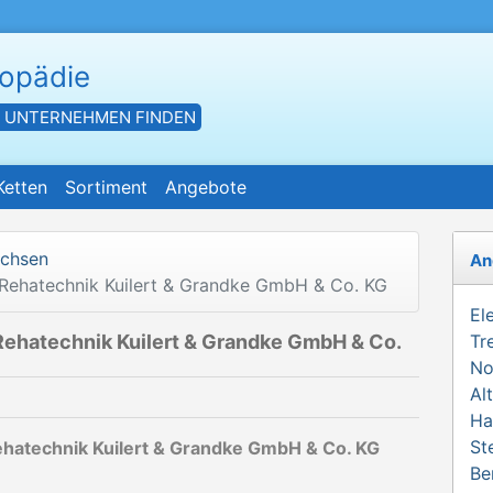
hopädie
- UNTERNEHMEN FINDEN
Ketten
Sortiment
Angebote
achsen
An
 Rehatechnik Kuilert & Grandke GmbH & Co. KG
El
Rehatechnik Kuilert & Grandke GmbH & Co.
Tr
No
Al
Ha
St
ehatechnik Kuilert & Grandke GmbH & Co. KG
Be