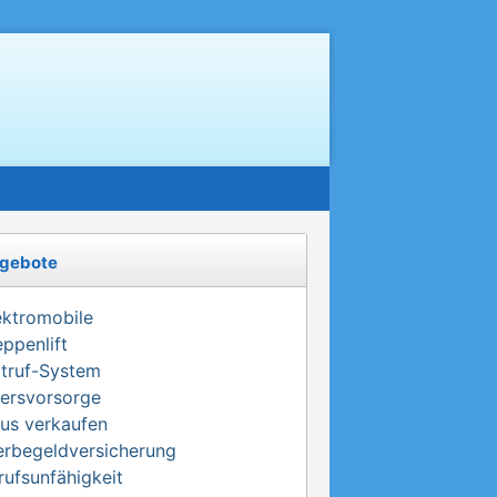
gebote
ektromobile
eppenlift
truf-System
tersvorsorge
us verkaufen
erbegeldversicherung
rufsunfähigkeit