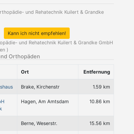
Orthopädie- und Rehatechnik Kuilert & Grandke
Kann ich nicht empfehlen!
hopädie- und Rehatechnik Kuilert & Grandke GmbH
en )
und Orthopäden
Ort
Entfernung
tshaus
Brake, Kirchenstr
1.59 km
bH
Hagen, Am Amtsdam
10.86 km
k
Berne, Weserstr.
15.56 km