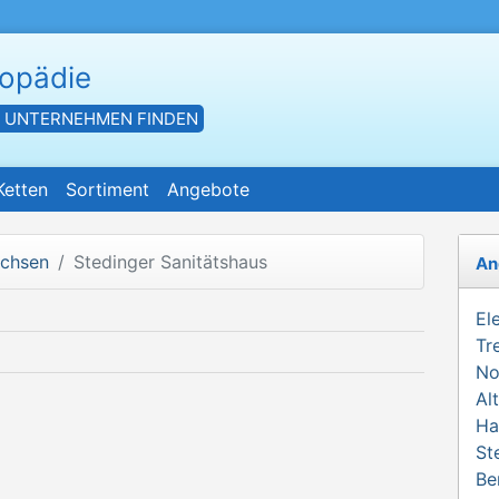
hopädie
- UNTERNEHMEN FINDEN
Ketten
Sortiment
Angebote
achsen
Stedinger Sanitätshaus
An
El
Tr
No
Al
Ha
St
Be