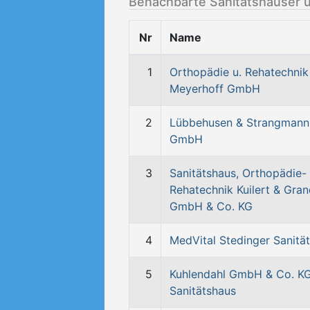
Benachbarte Sanitätshäuser 
Nr
Name
1
Orthopädie u. Rehatechnik
Meyerhoff GmbH
2
Lübbehusen & Strangmann
GmbH
3
Sanitätshaus, Orthopädie-
Rehatechnik Kuilert & Gra
GmbH & Co. KG
4
MedVital Stedinger Sanitä
5
Kuhlendahl GmbH & Co. K
Sanitätshaus