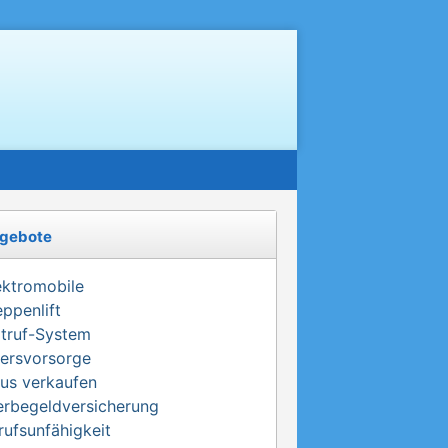
gebote
ektromobile
eppenlift
truf-System
tersvorsorge
us verkaufen
erbegeldversicherung
rufsunfähigkeit