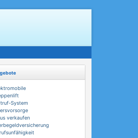
gebote
ektromobile
eppenlift
truf-System
tersvorsorge
us verkaufen
erbegeldversicherung
rufsunfähigkeit