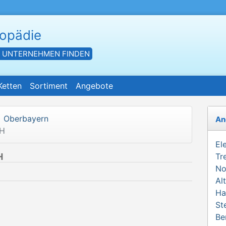
hopädie
- UNTERNEHMEN FINDEN
Ketten
Sortiment
Angebote
Oberbayern
An
bH
El
H
Tr
No
Al
Ha
St
Be