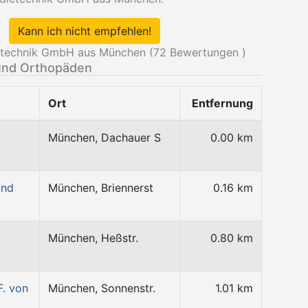
Kann ich nicht empfehlen!
etechnik GmbH aus München (
72
Bewertungen )
und Orthopäden
Ort
Entfernung
München, Dachauer S
0.00 km
und
München, Briennerst
0.16 km
München, Heßstr.
0.80 km
F. von
München, Sonnenstr.
1.01 km