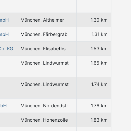
GmbH
München, Altheimer
1.30 km
GmbH
München, Färbergrab
1.31 km
Co. KG
München, Elisabeths
1.53 km
München, Lindwurmst
1.65 km
München, Lindwurmst
1.74 km
mbH
München, Nordendstr
1.76 km
München, Hohenzolle
1.83 km