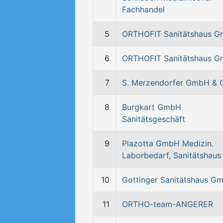
Fachhandel
5
ORTHOFIT Sanitätshaus 
6
ORTHOFIT Sanitätshaus 
7
S. Merzendorfer GmbH & 
8
Burgkart GmbH
Sanitätsgeschäft
9
Plazotta GmbH Medizin.
Laborbedarf, Sanitätshaus
10
Gottinger Sanitätshaus G
11
ORTHO-team-ANGERER