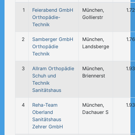
1
Feierabend GmbH
München,
1.7
Orthopädie-
Gollierstr
Technik
2
Samberger GmbH
München,
1.7
Orthopädie
Landsberge
Technik
3
Allram Orthopädie
München,
1.9
Schuh und
Briennerst
Technik
Sanitätshaus
4
Reha-Team
München,
1.9
Oberland
Dachauer S
Sanitätshaus
Zehrer GmbH