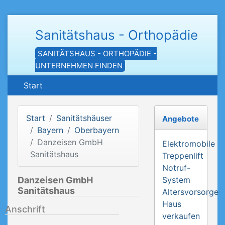
Sanitätshaus - Orthopädie
SANITÄTSHAUS - ORTHOPÄDIE -
UNTERNEHMEN FINDEN
Start
Start
Sanitätshäuser
Angebote
Bayern
Oberbayern
Danzeisen GmbH
Elektromobile
Sanitätshaus
Treppenlift
Notruf-
Danzeisen GmbH
System
Sanitätshaus
Altersvorsorge
Haus
Anschrift
verkaufen