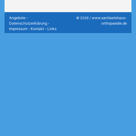
Angebote
www.sanitaetshaus-
-
© 2026 /
Datenschutzerklärung
orthopaedie.de
-
Impressum
Kontakt
Links
-
-