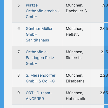
5
Kurtze
München,
1.9
Orthopädietechnik
Dachauer S
GmbH
6
Günther Müller
München,
2.0
GmbH
Heßstr.
Sanitätshaus
7
Orthopädie-
München,
2.1
Bandagen Reitz
Ridlerstr.
GmbH
8
S. Merzendorfer
München,
2.2
GmbH & Co. KG
Elisabeths
9
ORTHO-team-
München,
2.6
ANGERER
Hohenzolle