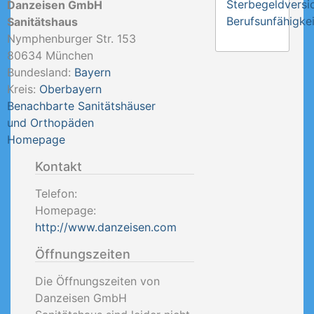
Sterbegeldversi
Danzeisen GmbH
Berufsunfähigkei
Sanitätshaus
Nymphenburger Str. 153
80634
München
Bundesland:
Bayern
Kreis:
Oberbayern
Benachbarte Sanitätshäuser
und Orthopäden
Homepage
Kontakt
Telefon:
Homepage:
http://www.danzeisen.com
Öffnungszeiten
Die Öffnungszeiten von
Danzeisen GmbH