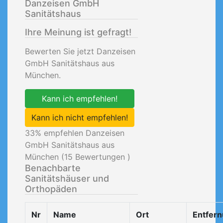
Danzeisen GmbH
Sanitätshaus
Ihre Meinung ist gefragt!
Bewerten Sie jetzt Danzeisen
GmbH Sanitätshaus aus
München.
Kann ich empfehlen!
Kann ich nicht empfehlen!
33
% empfehlen Danzeisen
GmbH Sanitätshaus aus
München (
15
Bewertungen )
Benachbarte
Sanitätshäuser und
Orthopäden
Nr
Name
Ort
Entfer