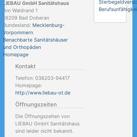
Sterbegeldversi
LIEBAU GmbH Sanitätshaus
Berufsunfähigkei
Am Waldrand 1
18209
Bad Doberan
Bundesland:
Mecklenburg-
Vorpommern
Benachbarte Sanitätshäuser
und Orthopäden
Homepage
Kontakt
Telefon:
038203-94417
Homepage:
http://www.liebau-ot.de
Öffnungszeiten
Die Öffnungszeiten von
LIEBAU GmbH Sanitätshaus
sind leider nicht bekannt.