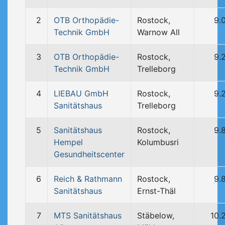
2
OTB Orthopädie-
Rostock,
9.
Technik GmbH
Warnow All
3
OTB Orthopädie-
Rostock,
9.
Technik GmbH
Trelleborg
4
LIEBAU GmbH
Rostock,
9.
Sanitätshaus
Trelleborg
5
Sanitätshaus
Rostock,
9.
Hempel
Kolumbusri
Gesundheitscenter
6
Reich & Rathmann
Rostock,
9.
Sanitätshaus
Ernst-Thäl
7
MTS Sanitätshaus
Stäbelow,
10.