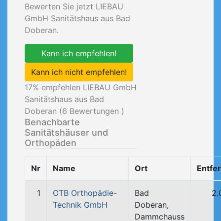
Bewerten Sie jetzt LIEBAU
GmbH Sanitätshaus aus Bad
Doberan.
Kann ich empfehlen!
Kann ich nicht empfehlen!
17
% empfehlen LIEBAU GmbH
Sanitätshaus aus Bad
Doberan (
6
Bewertungen )
Benachbarte
Sanitätshäuser und
Orthopäden
Nr
Name
Ort
Entfe
1
OTB Orthopädie-
Bad
2.
Technik GmbH
Doberan,
Dammchauss