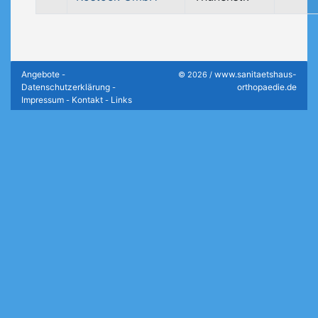
Angebote
www.sanitaetshaus-
-
© 2026 /
Datenschutzerklärung
orthopaedie.de
-
Impressum
Kontakt
Links
-
-