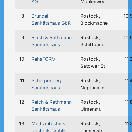
AG
Mühlenweg
8
Bründel
Rostock,
10.
Sanitätshaus GbR
Blockmache
9
Reich & Rathmann
Rostock,
10.
Sanitätshaus
Schiffbaue
10
RehaFORM
Rostock,
11.
Satower St
11
Scharpenberg
Rostock,
11.
Sanitätshaus
Neptunalle
12
Reich & Rathmann
Rostock,
11.
Sanitätshaus
Ulmenstr.
13
Medizintechnik
Rostock,
11.
Rostock GmbH
Thünenstr.