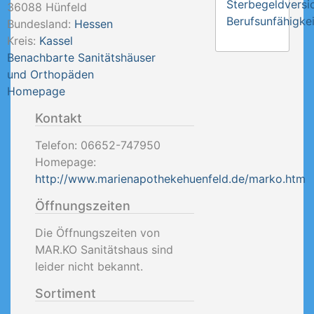
Sterbegeldversi
36088
Hünfeld
Berufsunfähigkei
Bundesland:
Hessen
Kreis:
Kassel
Benachbarte Sanitätshäuser
und Orthopäden
Homepage
Kontakt
Telefon:
06652-747950
Homepage:
http://www.marienapothekehuenfeld.de/marko.htm
Öffnungszeiten
Die Öffnungszeiten von
MAR.KO Sanitätshaus sind
leider nicht bekannt.
Sortiment