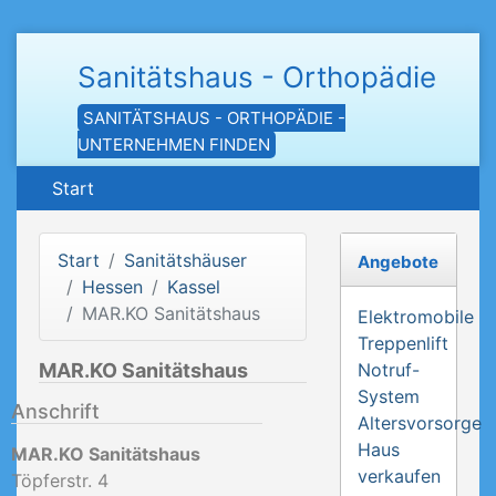
Sanitätshaus - Orthopädie
SANITÄTSHAUS - ORTHOPÄDIE -
UNTERNEHMEN FINDEN
Start
Start
Sanitätshäuser
Angebote
Hessen
Kassel
MAR.KO Sanitätshaus
Elektromobile
Treppenlift
MAR.KO Sanitätshaus
Notruf-
System
Anschrift
Altersvorsorge
Haus
MAR.KO Sanitätshaus
verkaufen
Töpferstr. 4