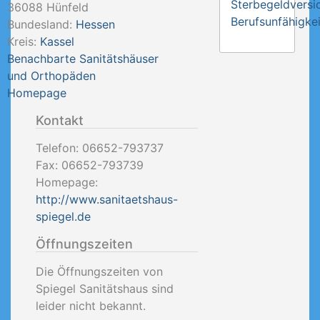
Sterbegeldversi
36088
Hünfeld
Berufsunfähigkei
Bundesland:
Hessen
Kreis:
Kassel
Benachbarte Sanitätshäuser
und Orthopäden
Homepage
Kontakt
Telefon:
06652-793737
Fax:
06652-793739
Homepage:
http://www.sanitaetshaus-
spiegel.de
Öffnungszeiten
Die Öffnungszeiten von
Spiegel Sanitätshaus sind
leider nicht bekannt.