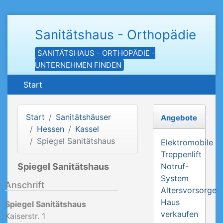
Sanitätshaus - Orthopädie
SANITÄTSHAUS - ORTHOPÄDIE -
UNTERNEHMEN FINDEN
Start
Start
Sanitätshäuser
Angebote
Hessen
Kassel
Spiegel Sanitätshaus
Elektromobile
Treppenlift
Spiegel Sanitätshaus
Notruf-
System
Anschrift
Altersvorsorge
Haus
Spiegel Sanitätshaus
verkaufen
Kaiserstr. 1