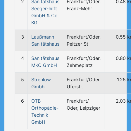
2
Sanitätshaus
Frankfurt/Oder,
0.48 
Seeger-hilft
Franz-Mehr
GmbH & Co.
KG
3
Laußmann
Frankfurt/Oder,
0.55 
Sanitätshaus
Peitzer St
4
Sanitätshaus
Frankfurt/Oder,
0.80 
MKC GmbH
Zehmeplatz
5
Strehlow
Frankfurt/Oder,
1.25 
Gmbh
Uferstr.
6
OTB
Frankfurt/
2.03 
Orthopädie-
Oder, Leipziger
Technik
GmbH