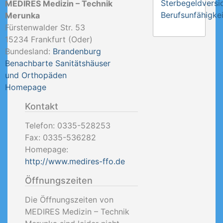
Sterbegeldversi
MEDIRES Medizin – Technik
Berufsunfähigkei
Merunka
Fürstenwalder Str. 53
15234
Frankfurt (Oder)
Bundesland:
Brandenburg
Benachbarte Sanitätshäuser
und Orthopäden
Homepage
Kontakt
Telefon:
0335-528253
Fax:
0335-536282
Homepage:
http://www.medires-ffo.de
Öffnungszeiten
Die Öffnungszeiten von
MEDIRES Medizin – Technik