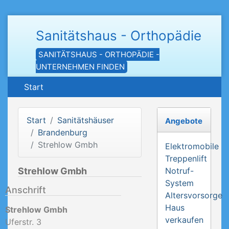
Sanitätshaus - Orthopädie
SANITÄTSHAUS - ORTHOPÄDIE -
UNTERNEHMEN FINDEN
Start
Start
Sanitätshäuser
Angebote
Brandenburg
Strehlow Gmbh
Elektromobile
Treppenlift
Strehlow Gmbh
Notruf-
System
Anschrift
Altersvorsorge
Haus
Strehlow Gmbh
verkaufen
Uferstr. 3