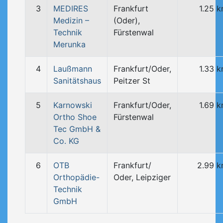
3
MEDIRES
Frankfurt
1.25 
Medizin –
(Oder),
Technik
Fürstenwal
Merunka
4
Laußmann
Frankfurt/Oder,
1.33 
Sanitätshaus
Peitzer St
5
Karnowski
Frankfurt/Oder,
1.69 
Ortho Shoe
Fürstenwal
Tec GmbH &
Co. KG
6
OTB
Frankfurt/
2.99 
Orthopädie-
Oder, Leipziger
Technik
GmbH