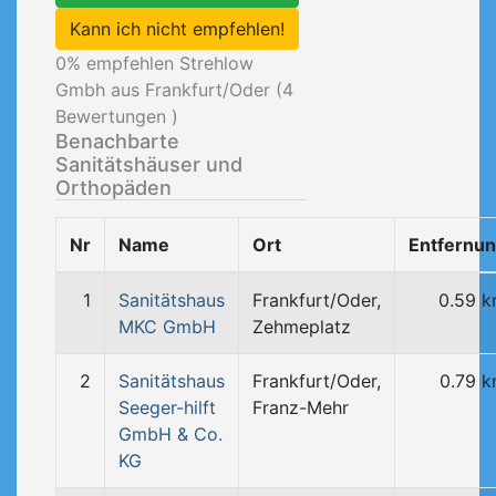
Kann ich nicht empfehlen!
0
% empfehlen Strehlow
Gmbh aus Frankfurt/Oder (
4
Bewertungen )
Benachbarte
Sanitätshäuser und
Orthopäden
Nr
Name
Ort
Entfernu
1
Sanitätshaus
Frankfurt/Oder,
0.59 
MKC GmbH
Zehmeplatz
2
Sanitätshaus
Frankfurt/Oder,
0.79 
Seeger-hilft
Franz-Mehr
GmbH & Co.
KG